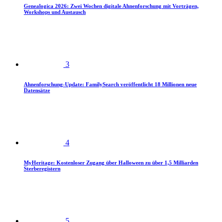
Genealogica 2026: Zwei Wochen digitale Ahnenforschung mit Vorträgen,
Workshops und Austausch
3
Ahnenforschung-Update: FamilySearch veröffentlicht 18 Millionen neue
Datensätze
4
MyHeritage: Kostenloser Zugang über Halloween zu über 1,5 Milliarden
Sterberegistern
5