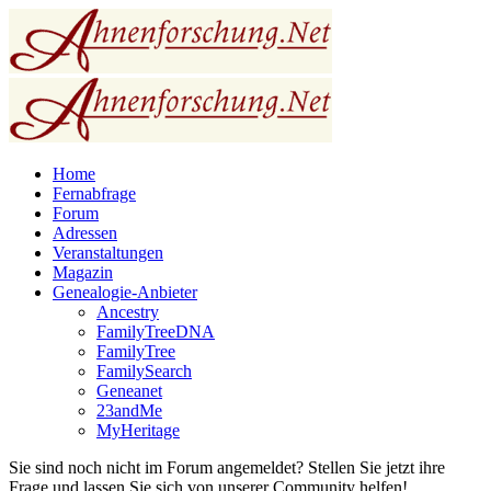
Home
Fernabfrage
Forum
Adressen
Veranstaltungen
Magazin
Genealogie-Anbieter
Ancestry
FamilyTreeDNA
FamilyTree
FamilySearch
Geneanet
23andMe
MyHeritage
Sie sind noch nicht im Forum angemeldet? Stellen Sie jetzt ihre
Frage und lassen Sie sich von unserer Community helfen!