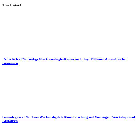
The Latest
RootsTech 2026: Weltgrößte Genealogie-Konferenz bringt Millionen Ahnenforscher
zusammen
Genealogica 2026: Zwei Wochen digitale Ahnenforschung mit Vorträgen, Workshops und
Austausch