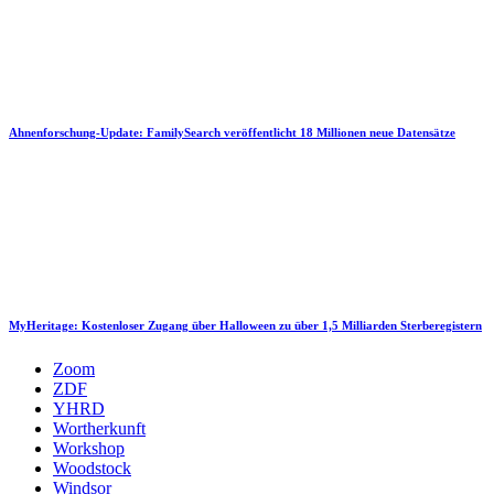
Ahnenforschung-Update: FamilySearch veröffentlicht 18 Millionen neue Datensätze
MyHeritage: Kostenloser Zugang über Halloween zu über 1,5 Milliarden Sterberegistern
Zoom
ZDF
YHRD
Wortherkunft
Workshop
Woodstock
Windsor