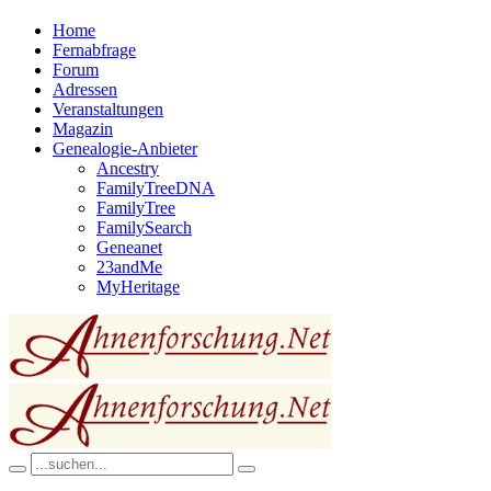
Home
Fernabfrage
Forum
Adressen
Veranstaltungen
Magazin
Genealogie-Anbieter
Ancestry
FamilyTreeDNA
FamilyTree
FamilySearch
Geneanet
23andMe
MyHeritage