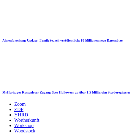
Ahnenforschung-Update: FamilySearch veröffentlicht 18 Millionen neue Datensätze
MyHeritage: Kostenloser Zugang über Halloween zu über 1,5 Milliarden Sterberegistern
Zoom
ZDF
YHRD
Wortherkunft
Workshop
Woodstock