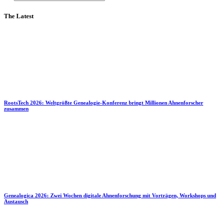
The Latest
RootsTech 2026: Weltgrößte Genealogie-Konferenz bringt Millionen Ahnenforscher
zusammen
Genealogica 2026: Zwei Wochen digitale Ahnenforschung mit Vorträgen, Workshops und
Austausch