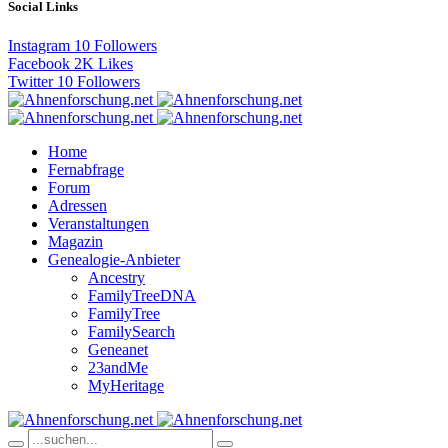
Social Links
Instagram
10
Followers
Facebook
2K
Likes
Twitter
10
Followers
Home
Fernabfrage
Forum
Adressen
Veranstaltungen
Magazin
Genealogie-Anbieter
Ancestry
FamilyTreeDNA
FamilyTree
FamilySearch
Geneanet
23andMe
MyHeritage