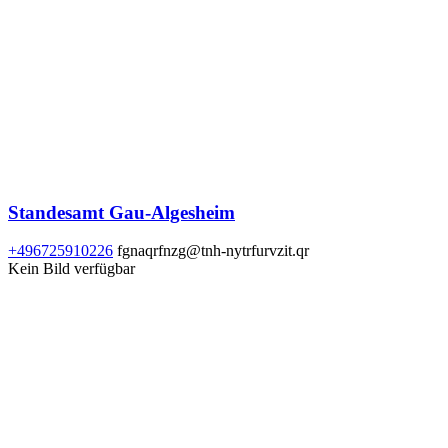
Standesamt Gau-Algesheim
+496725910226
fgnaqrfnzg@tnh-nytrfurvzit.qr
Kein Bild verfügbar