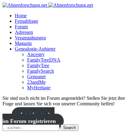
Home
Fernabfrage
Forum
Adressen
Veranstaltungen
Magazin
Genealogie-Anbieter
Ancestry
FamilyTreeDNA
FamilyTree
FamilySearch
Geneanet
23andMe
MyHeritage
Sie sind noch nicht im Forum angemeldet? Stellen Sie jetzt ihre
Frage und lassen Sie sich von unserer Community helfen!
Jetzt kostenlos
im Forum registrieren
Search