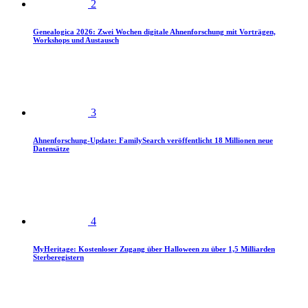
2
Genealogica 2026: Zwei Wochen digitale Ahnenforschung mit Vorträgen,
Workshops und Austausch
3
Ahnenforschung-Update: FamilySearch veröffentlicht 18 Millionen neue
Datensätze
4
MyHeritage: Kostenloser Zugang über Halloween zu über 1,5 Milliarden
Sterberegistern