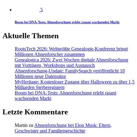
5
Boom bei DNA-Tests: Ahnenforschung erlebt rasant wachsenden Markt
Aktuelle Themen
RootsTech 2026: Weltgrößte Genealogie-Konferenz bringt
Millionen Ahnenforscher zusammen
Genealogica 2026: Zwei Wochen digitale Ahnenforschung
mit Vorträgen, Workshops und Austausch
Ahnenforschung-Update: FamilySearch veröffentlicht 18
Millionen neue Datensätze
MyHeritage: Kostenloser Zugang über Halloween zu über 1,5
Milliarden Sterberegistern
Boom bei DNA-Tests: Ahnenforschung erlebt rasant
wachsenden Markt
Letzte Kommentare
Martin
zu
Ahnenforschung bei Elon Musk: Eltern,
Geschwister und Familiengeschichte