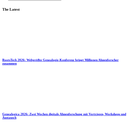
The Latest
RootsTech 2026: Weltgrößte Genealogie-Konferenz bringt Millionen Ahnenforscher
zusammen
Genealogica 2026: Zwei Wochen digitale Ahnenforschung mit Vorträgen, Workshops und
Austausch