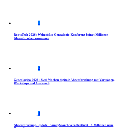
1
RootsTech 2026: Weltgrößte Genealogie-Konferenz bringt Millionen
Ahnenforscher zusammen
2
Genealogica 2026: Zwei Wochen digitale Ahnenforschung mit Vorträgen,
Workshops und Austausch
3
Ahnenforschung-Update: FamilySearch veröffentlicht 18 Millionen neue