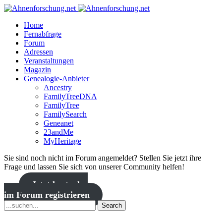
Home
Fernabfrage
Forum
Adressen
Veranstaltungen
Magazin
Genealogie-Anbieter
Ancestry
FamilyTreeDNA
FamilyTree
FamilySearch
Geneanet
23andMe
MyHeritage
Sie sind noch nicht im Forum angemeldet? Stellen Sie jetzt ihre
Frage und lassen Sie sich von unserer Community helfen!
Jetzt kostenlos
im Forum registrieren
Search