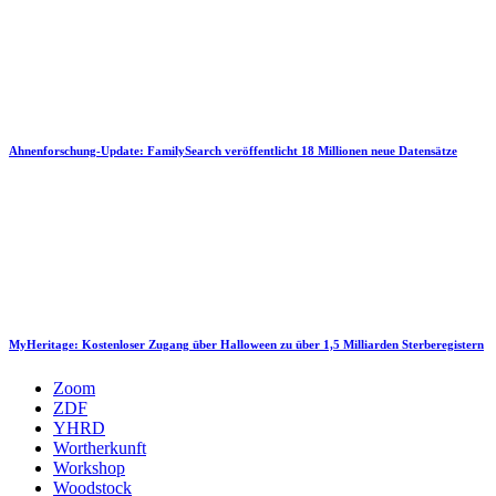
Ahnenforschung-Update: FamilySearch veröffentlicht 18 Millionen neue Datensätze
MyHeritage: Kostenloser Zugang über Halloween zu über 1,5 Milliarden Sterberegistern
Zoom
ZDF
YHRD
Wortherkunft
Workshop
Woodstock