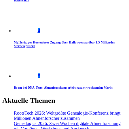
Datensätze
4
MyHeritage: Kostenloser Zugang über Halloween zu über 1,5 Milliarden
Sterberegistern
5
Boom bei DNA-Tests: Ahnenforschung erlebt rasant wachsenden Markt
Aktuelle Themen
RootsTech 2026: Weltgrößte Genealogie-Konferenz bringt
Millionen Ahnenforscher zusammen
Genealogica 2026: Zwei Wochen digitale Ahnenforschung
mit Vorträgen, Workshops und Austausch