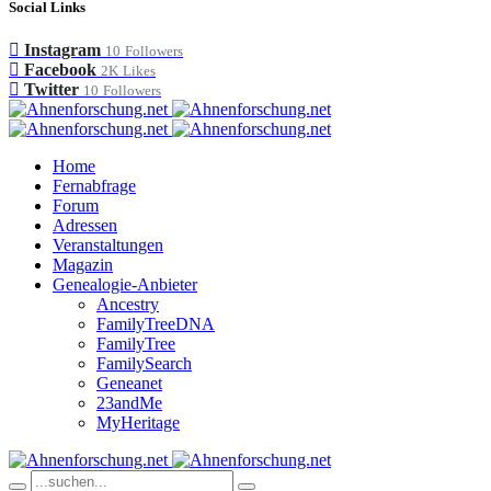
Social Links
Instagram
10
Followers
Facebook
2K
Likes
Twitter
10
Followers
Home
Fernabfrage
Forum
Adressen
Veranstaltungen
Magazin
Genealogie-Anbieter
Ancestry
FamilyTreeDNA
FamilyTree
FamilySearch
Geneanet
23andMe
MyHeritage