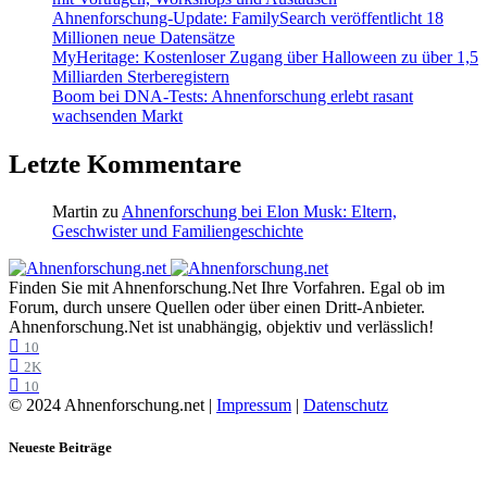
Ahnenforschung-Update: FamilySearch veröffentlicht 18
Millionen neue Datensätze
MyHeritage: Kostenloser Zugang über Halloween zu über 1,5
Milliarden Sterberegistern
Boom bei DNA-Tests: Ahnenforschung erlebt rasant
wachsenden Markt
Letzte Kommentare
Martin
zu
Ahnenforschung bei Elon Musk: Eltern,
Geschwister und Familiengeschichte
Finden Sie mit Ahnenforschung.Net Ihre Vorfahren. Egal ob im
Forum, durch unsere Quellen oder über einen Dritt-Anbieter.
Ahnenforschung.Net ist unabhängig, objektiv und verlässlich!
10
2K
10
© 2024 Ahnenforschung.net |
Impressum
|
Datenschutz
Neueste Beiträge