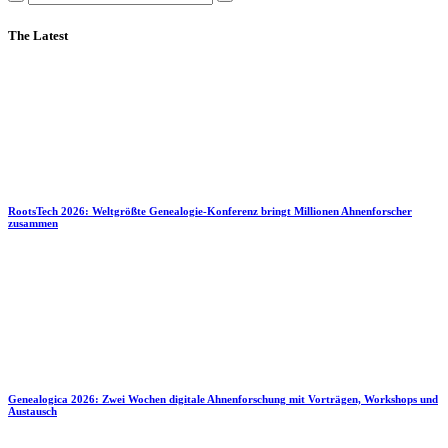
The Latest
RootsTech 2026: Weltgrößte Genealogie-Konferenz bringt Millionen Ahnenforscher
zusammen
Genealogica 2026: Zwei Wochen digitale Ahnenforschung mit Vorträgen, Workshops und
Austausch