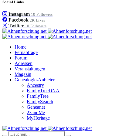
Social Links
Instagram
10
Followers
Facebook
2K
Likes
Twitter
10
Followers
Home
Fernabfrage
Forum
Adressen
Veranstaltungen
Magazin
Genealogie-Anbieter
Ancestry
FamilyTreeDNA
FamilyTree
FamilySearch
Geneanet
23andMe
MyHeritage