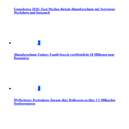
Genealogica 2026: Zwei Wochen digitale Ahnenforschung mit Vorträgen,
Workshops und Austausch
3
Ahnenforschung-Update: FamilySearch veröffentlicht 18 Millionen neue
Datensätze
4
MyHeritage: Kostenloser Zugang über Halloween zu über 1,5 Milliarden
Sterberegistern