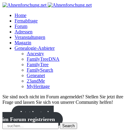
Home
Fernabfrage
Forum
Adressen
Veranstaltungen
Magazin
Genealogie-Anbieter
Ancestry
FamilyTreeDNA
FamilyTree
FamilySearch
Geneanet
23andMe
MyHeritage
Sie sind noch nicht im Forum angemeldet? Stellen Sie jetzt ihre
Frage und lassen Sie sich von unserer Community helfen!
Jetzt kostenlos
im Forum registrieren
Search