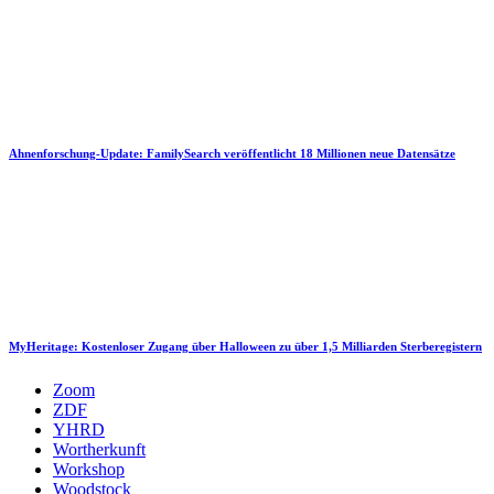
Ahnenforschung-Update: FamilySearch veröffentlicht 18 Millionen neue Datensätze
MyHeritage: Kostenloser Zugang über Halloween zu über 1,5 Milliarden Sterberegistern
Zoom
ZDF
YHRD
Wortherkunft
Workshop
Woodstock