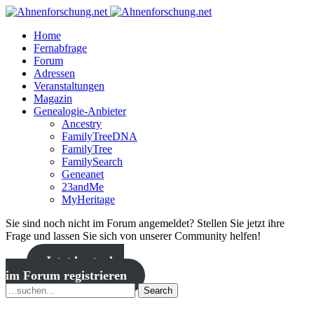
Home
Fernabfrage
Forum
Adressen
Veranstaltungen
Magazin
Genealogie-Anbieter
Ancestry
FamilyTreeDNA
FamilyTree
FamilySearch
Geneanet
23andMe
MyHeritage
Sie sind noch nicht im Forum angemeldet? Stellen Sie jetzt ihre
Frage und lassen Sie sich von unserer Community helfen!
Jetzt kostenlos
im Forum registrieren
Search