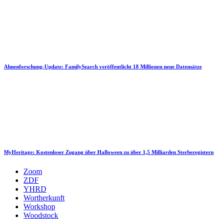
Ahnenforschung-Update: FamilySearch veröffentlicht 18 Millionen neue Datensätze
MyHeritage: Kostenloser Zugang über Halloween zu über 1,5 Milliarden Sterberegistern
Zoom
ZDF
YHRD
Wortherkunft
Workshop
Woodstock