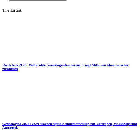
The Latest
RootsTech 2026: Weltgrößte Genealogie-Konferenz bringt Millionen Ahnenforscher
zusammen
Genealogica 2026: Zwei Wochen digitale Ahnenforschung mit Vorträgen, Workshops und
Austausch