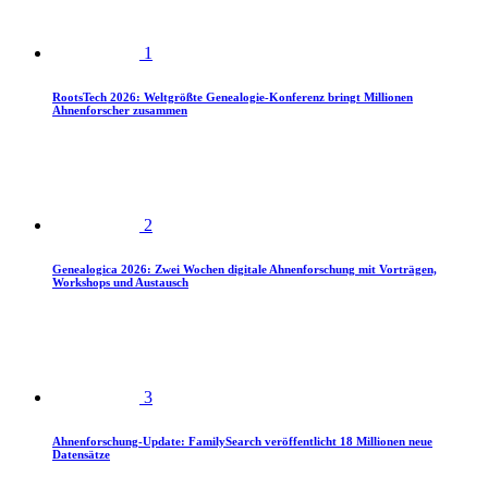
1
RootsTech 2026: Weltgrößte Genealogie-Konferenz bringt Millionen
Ahnenforscher zusammen
2
Genealogica 2026: Zwei Wochen digitale Ahnenforschung mit Vorträgen,
Workshops und Austausch
3
Ahnenforschung-Update: FamilySearch veröffentlicht 18 Millionen neue
Datensätze