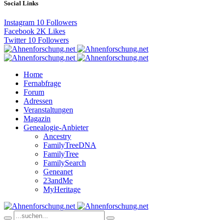
Social Links
Instagram
10
Followers
Facebook
2K
Likes
Twitter
10
Followers
Home
Fernabfrage
Forum
Adressen
Veranstaltungen
Magazin
Genealogie-Anbieter
Ancestry
FamilyTreeDNA
FamilyTree
FamilySearch
Geneanet
23andMe
MyHeritage