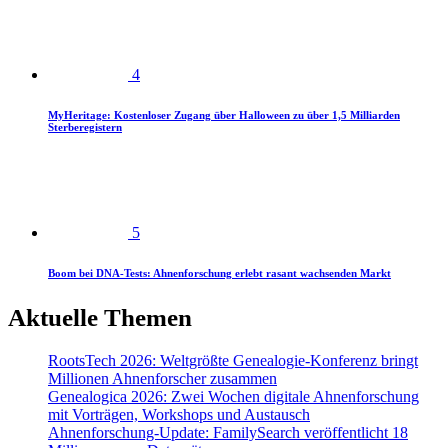
4
MyHeritage: Kostenloser Zugang über Halloween zu über 1,5 Milliarden
Sterberegistern
5
Boom bei DNA-Tests: Ahnenforschung erlebt rasant wachsenden Markt
Aktuelle Themen
RootsTech 2026: Weltgrößte Genealogie-Konferenz bringt
Millionen Ahnenforscher zusammen
Genealogica 2026: Zwei Wochen digitale Ahnenforschung
mit Vorträgen, Workshops und Austausch
Ahnenforschung-Update: FamilySearch veröffentlicht 18