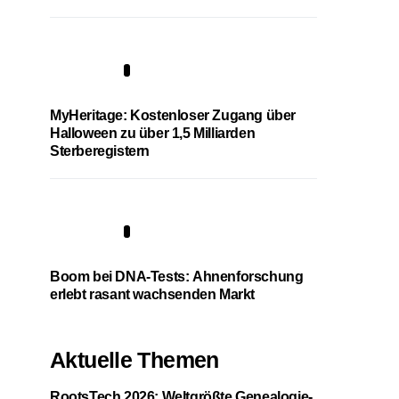
4
MyHeritage: Kostenloser Zugang über
Halloween zu über 1,5 Milliarden
Sterberegistern
5
Boom bei DNA-Tests: Ahnenforschung
erlebt rasant wachsenden Markt
Aktuelle Themen
RootsTech 2026: Weltgrößte Genealogie-