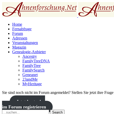
Home
Fernabfrage
Forum
Adressen
Veranstaltungen
Magazin
Genealogie-Anbieter
Ancestry
FamilyTreeDNA
FamilyTree
FamilySearch
Geneanet
23andMe
MyHeritage
Sie sind noch nicht im Forum angemeldet? Stellen Sie jetzt ihre Frag
Jetzt kostenlos
im Forum registrieren
Search