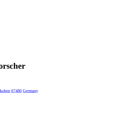
orscher
koben
67480
Germany