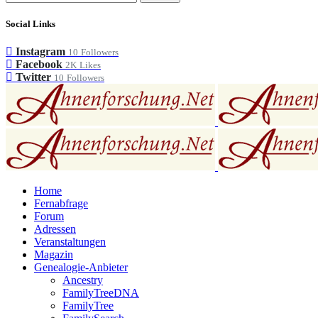
Social Links
Instagram
10
Followers
Facebook
2K
Likes
Twitter
10
Followers
Home
Fernabfrage
Forum
Adressen
Veranstaltungen
Magazin
Genealogie-Anbieter
Ancestry
FamilyTreeDNA
FamilyTree