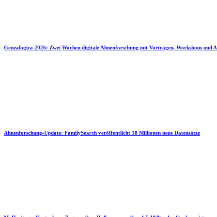
Genealogica 2026: Zwei Wochen digitale Ahnenforschung mit Vorträgen, Workshops und A
Ahnenforschung-Update: FamilySearch veröffentlicht 18 Millionen neue Datensätze