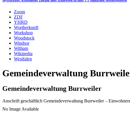
MyHeritage: Kostenloser Zugang über Halloween zu über 1,5 Milliarden Sterberegistern
Zoom
ZDF
YHRD
Wortherkunft
Workshop
Woodstock
Windsor
William
Wikipedia
Westfalen
Gemeindeverwaltung Burrweiler
Gemeindeverwaltung Burrweiler
Anschrift geschäftlich
Gemeindeverwaltung Burrweiler
– Einwohner
No Image Available