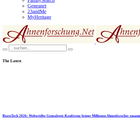
FamilySearch
Geneanet
23andMe
MyHeritage
The Latest
RootsTech 2026: Weltgrößte Genealogie-Konferenz bringt Millionen Ahnenforscher zusa