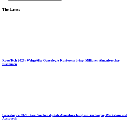
The Latest
RootsTech 2026: Weltgrößte Genealogie-Konferenz bringt Millionen Ahnenforscher
zusammen
Genealogica 2026: Zwei Wochen digitale Ahnenforschung mit Vorträgen, Workshops und
Austausch