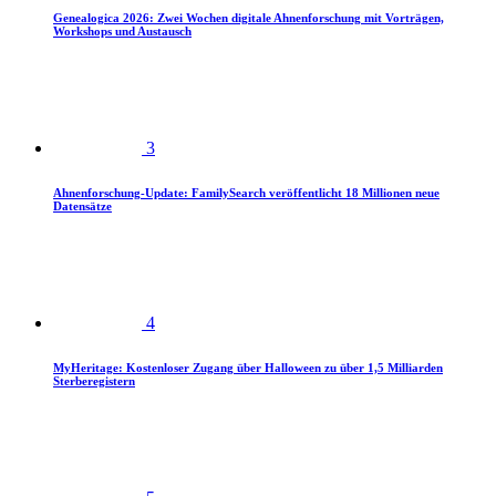
Genealogica 2026: Zwei Wochen digitale Ahnenforschung mit Vorträgen,
Workshops und Austausch
3
Ahnenforschung-Update: FamilySearch veröffentlicht 18 Millionen neue
Datensätze
4
MyHeritage: Kostenloser Zugang über Halloween zu über 1,5 Milliarden
Sterberegistern