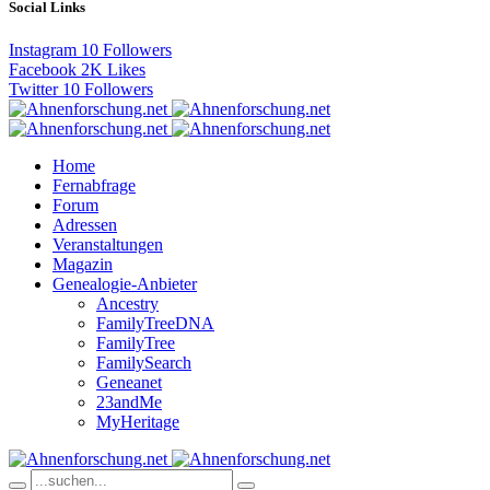
Social Links
Instagram
10
Followers
Facebook
2K
Likes
Twitter
10
Followers
Home
Fernabfrage
Forum
Adressen
Veranstaltungen
Magazin
Genealogie-Anbieter
Ancestry
FamilyTreeDNA
FamilyTree
FamilySearch
Geneanet
23andMe
MyHeritage