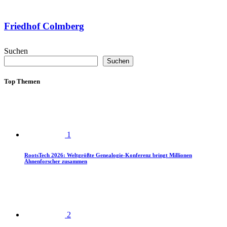
Friedhof Colmberg
Suchen
Suchen
Top Themen
1
RootsTech 2026: Weltgrößte Genealogie-Konferenz bringt Millionen
Ahnenforscher zusammen
2