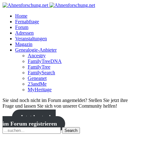
Home
Fernabfrage
Forum
Adressen
Veranstaltungen
Magazin
Genealogie-Anbieter
Ancestry
FamilyTreeDNA
FamilyTree
FamilySearch
Geneanet
23andMe
MyHeritage
Sie sind noch nicht im Forum angemeldet? Stellen Sie jetzt ihre
Frage und lassen Sie sich von unserer Community helfen!
Jetzt kostenlos
im Forum registrieren
Search