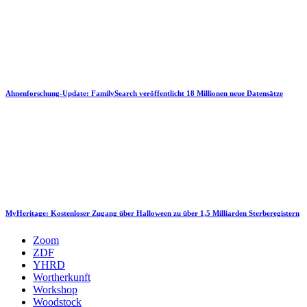
Ahnenforschung-Update: FamilySearch veröffentlicht 18 Millionen neue Datensätze
MyHeritage: Kostenloser Zugang über Halloween zu über 1,5 Milliarden Sterberegistern
Zoom
ZDF
YHRD
Wortherkunft
Workshop
Woodstock