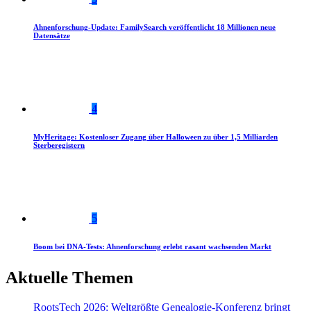
Ahnenforschung-Update: FamilySearch veröffentlicht 18 Millionen neue
Datensätze
4
MyHeritage: Kostenloser Zugang über Halloween zu über 1,5 Milliarden
Sterberegistern
5
Boom bei DNA-Tests: Ahnenforschung erlebt rasant wachsenden Markt
Aktuelle Themen
RootsTech 2026: Weltgrößte Genealogie-Konferenz bringt