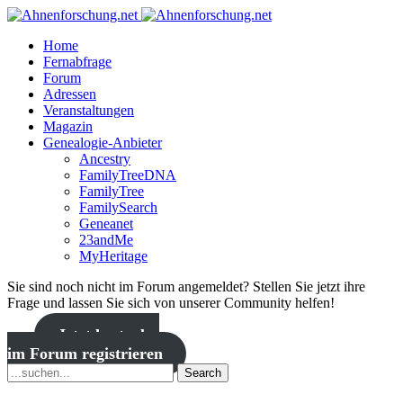
Home
Fernabfrage
Forum
Adressen
Veranstaltungen
Magazin
Genealogie-Anbieter
Ancestry
FamilyTreeDNA
FamilyTree
FamilySearch
Geneanet
23andMe
MyHeritage
Sie sind noch nicht im Forum angemeldet? Stellen Sie jetzt ihre
Frage und lassen Sie sich von unserer Community helfen!
Jetzt kostenlos
im Forum registrieren
Search