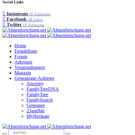
Social Links
Instagram
10
Followers
Facebook
2K
Likes
Twitter
10
Followers
Home
Fernabfrage
Forum
Adressen
Veranstaltungen
Magazin
Genealogie-Anbieter
Ancestry
FamilyTreeDNA
FamilyTree
FamilySearch
Geneanet
23andMe
MyHeritage