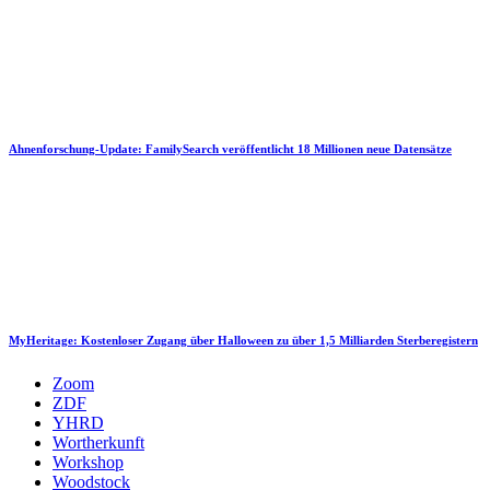
Ahnenforschung-Update: FamilySearch veröffentlicht 18 Millionen neue Datensätze
MyHeritage: Kostenloser Zugang über Halloween zu über 1,5 Milliarden Sterberegistern
Zoom
ZDF
YHRD
Wortherkunft
Workshop
Woodstock