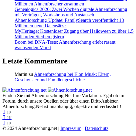
Millionen Ahnenforscher zusammen
Genealogica 2026: Zwei Wochen digitale Ahnenforschung
mit Vorträgen, Workshops und Austausch
Ahnenforschung-Update: FamilySearch veröffentlicht 18
Millionen neue Datensätze
MyHeritage: Kostenloser Zugang über Halloween zu über 1,5
Milliarden Sterberegistern
Boom bei DNA-Tests: Ahnenforschung erlebt rasant
wachsenden Markt
Letzte Kommentare
Martin
zu
Ahnenforschung bei Elon Musk: Eltern,
Geschwister und Familiengeschichte
Finden Sie mit Ahnenforschung.Net Ihre Vorfahren. Egal ob im
Forum, durch unsere Quellen oder über einen Dritt-Anbieter.
Ahnenforschung.Net ist unabhängig, objektiv und verlässlich!
10
2K
10
© 2024 Ahnenforschung.net |
Impressum
|
Datenschutz