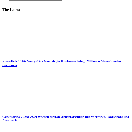
The Latest
RootsTech 2026: Weltgrößte Genealogie-Konferenz bringt Millionen Ahnenforscher
zusammen
Genealogica 2026: Zwei Wochen digitale Ahnenforschung mit Vorträgen, Workshops und
Austausch