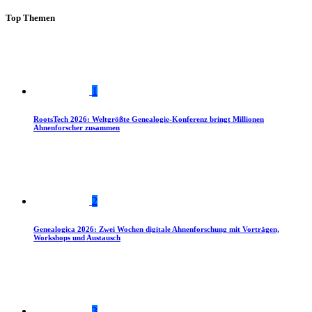
Top Themen
1
RootsTech 2026: Weltgrößte Genealogie-Konferenz bringt Millionen
Ahnenforscher zusammen
2
Genealogica 2026: Zwei Wochen digitale Ahnenforschung mit Vorträgen,
Workshops und Austausch
3