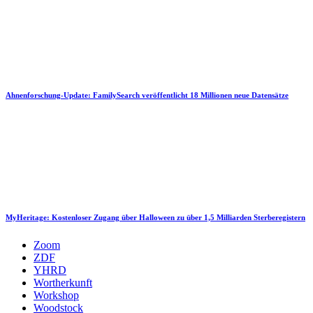
Ahnenforschung-Update: FamilySearch veröffentlicht 18 Millionen neue Datensätze
MyHeritage: Kostenloser Zugang über Halloween zu über 1,5 Milliarden Sterberegistern
Zoom
ZDF
YHRD
Wortherkunft
Workshop
Woodstock