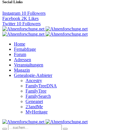
Social Links
Instagram
10
Followers
Facebook
2K
Likes
Twitter
10
Followers
Home
Fernabfrage
Forum
Adressen
Veranstaltungen
Magazin
Genealogie-Anbieter
Ancestry
FamilyTreeDNA
FamilyTree
FamilySearch
Geneanet
23andMe
MyHeritage