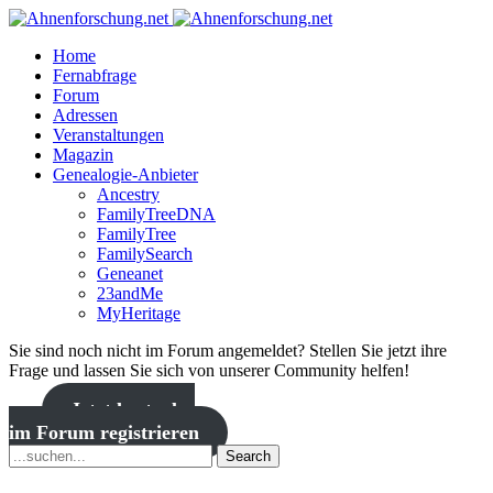
Home
Fernabfrage
Forum
Adressen
Veranstaltungen
Magazin
Genealogie-Anbieter
Ancestry
FamilyTreeDNA
FamilyTree
FamilySearch
Geneanet
23andMe
MyHeritage
Sie sind noch nicht im Forum angemeldet? Stellen Sie jetzt ihre
Frage und lassen Sie sich von unserer Community helfen!
Jetzt kostenlos
im Forum registrieren
Search