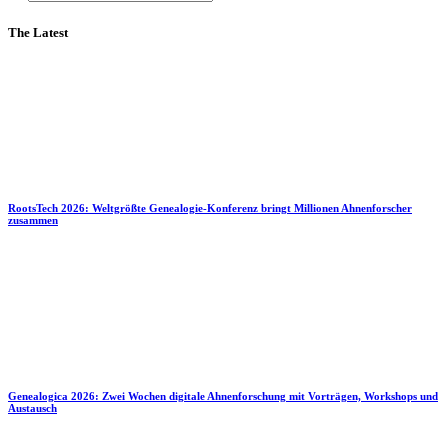
The Latest
RootsTech 2026: Weltgrößte Genealogie-Konferenz bringt Millionen Ahnenforscher
zusammen
Genealogica 2026: Zwei Wochen digitale Ahnenforschung mit Vorträgen, Workshops und
Austausch