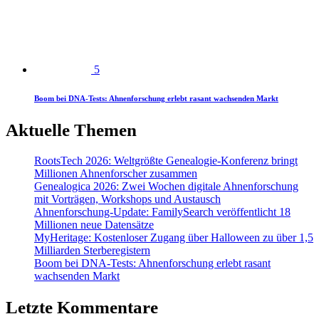
5
Boom bei DNA-Tests: Ahnenforschung erlebt rasant wachsenden Markt
Aktuelle Themen
RootsTech 2026: Weltgrößte Genealogie-Konferenz bringt
Millionen Ahnenforscher zusammen
Genealogica 2026: Zwei Wochen digitale Ahnenforschung
mit Vorträgen, Workshops und Austausch
Ahnenforschung-Update: FamilySearch veröffentlicht 18
Millionen neue Datensätze
MyHeritage: Kostenloser Zugang über Halloween zu über 1,5
Milliarden Sterberegistern
Boom bei DNA-Tests: Ahnenforschung erlebt rasant
wachsenden Markt
Letzte Kommentare