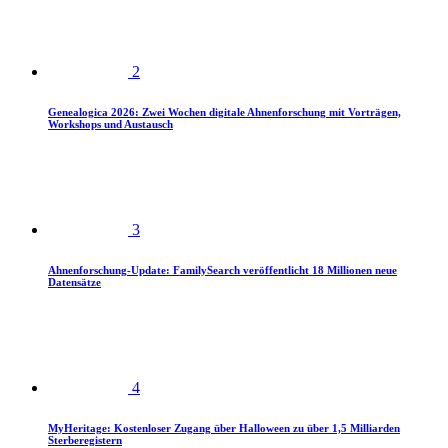
2
Genealogica 2026: Zwei Wochen digitale Ahnenforschung mit Vorträgen,
Workshops und Austausch
3
Ahnenforschung-Update: FamilySearch veröffentlicht 18 Millionen neue
Datensätze
4
MyHeritage: Kostenloser Zugang über Halloween zu über 1,5 Milliarden
Sterberegistern