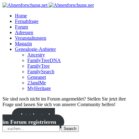
Home
Fernabfrage
Forum
Adressen
Veranstaltungen
Magazin
Genealogie-Anbieter
Ancestry
FamilyTreeDNA
FamilyTree
FamilySearch
Geneanet
23andMe
MyHeritage
Sie sind noch nicht im Forum angemeldet? Stellen Sie jetzt ihre
Frage und lassen Sie sich von unserer Community helfen!
Jetzt kostenlos
im Forum registrieren
Search