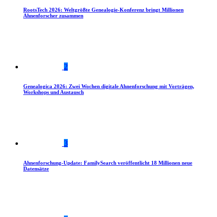
RootsTech 2026: Weltgrößte Genealogie-Konferenz bringt Millionen
Ahnenforscher zusammen
2
Genealogica 2026: Zwei Wochen digitale Ahnenforschung mit Vorträgen,
Workshops und Austausch
3
Ahnenforschung-Update: FamilySearch veröffentlicht 18 Millionen neue
Datensätze