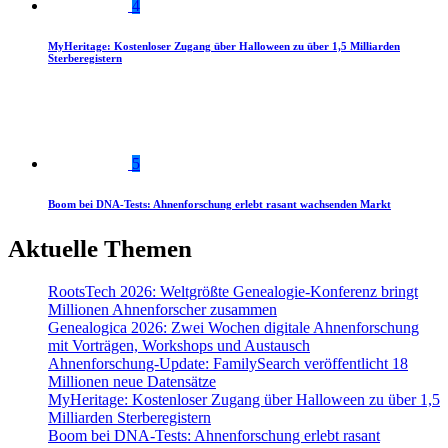
4
MyHeritage: Kostenloser Zugang über Halloween zu über 1,5 Milliarden
Sterberegistern
5
Boom bei DNA-Tests: Ahnenforschung erlebt rasant wachsenden Markt
Aktuelle Themen
RootsTech 2026: Weltgrößte Genealogie-Konferenz bringt
Millionen Ahnenforscher zusammen
Genealogica 2026: Zwei Wochen digitale Ahnenforschung
mit Vorträgen, Workshops und Austausch
Ahnenforschung-Update: FamilySearch veröffentlicht 18
Millionen neue Datensätze
MyHeritage: Kostenloser Zugang über Halloween zu über 1,5
Milliarden Sterberegistern
Boom bei DNA-Tests: Ahnenforschung erlebt rasant