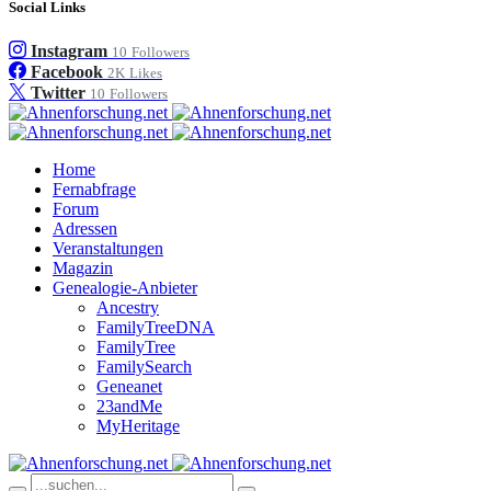
Social Links
Instagram
10
Followers
Facebook
2K
Likes
Twitter
10
Followers
Home
Fernabfrage
Forum
Adressen
Veranstaltungen
Magazin
Genealogie-Anbieter
Ancestry
FamilyTreeDNA
FamilyTree
FamilySearch
Geneanet
23andMe
MyHeritage