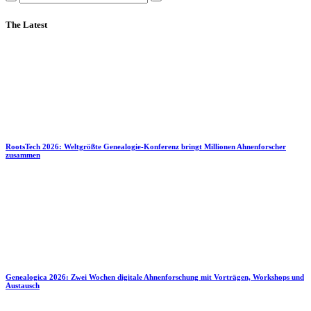
The Latest
RootsTech 2026: Weltgrößte Genealogie-Konferenz bringt Millionen Ahnenforscher
zusammen
Genealogica 2026: Zwei Wochen digitale Ahnenforschung mit Vorträgen, Workshops und
Austausch