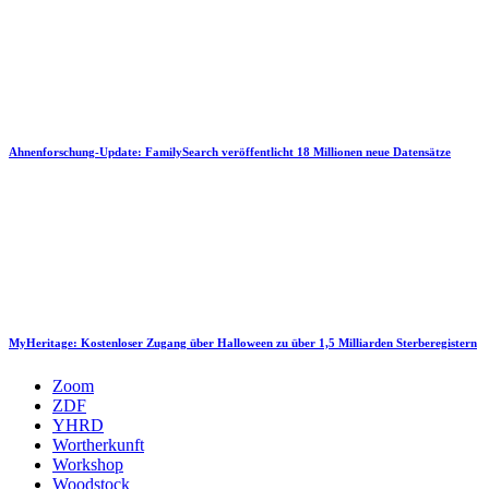
Ahnenforschung-Update: FamilySearch veröffentlicht 18 Millionen neue Datensätze
MyHeritage: Kostenloser Zugang über Halloween zu über 1,5 Milliarden Sterberegistern
Zoom
ZDF
YHRD
Wortherkunft
Workshop
Woodstock