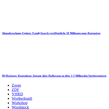
Ahnenforschung-Update: FamilySearch veröffentlicht 18 Millionen neue Datensätze
MyHeritage: Kostenloser Zugang über Halloween zu über 1,5 Milliarden Sterberegistern
Zoom
ZDF
YHRD
Wortherkunft
Workshop
Woodstock