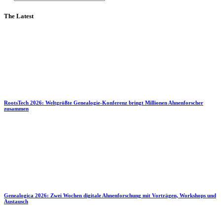
The Latest
RootsTech 2026: Weltgrößte Genealogie-Konferenz bringt Millionen Ahnenforscher
zusammen
Genealogica 2026: Zwei Wochen digitale Ahnenforschung mit Vorträgen, Workshops und
Austausch