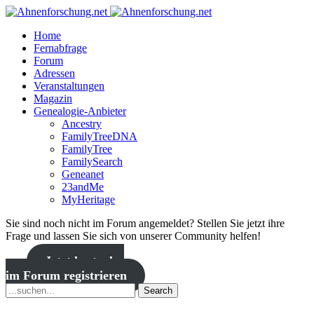
Home
Fernabfrage
Forum
Adressen
Veranstaltungen
Magazin
Genealogie-Anbieter
Ancestry
FamilyTreeDNA
FamilyTree
FamilySearch
Geneanet
23andMe
MyHeritage
Sie sind noch nicht im Forum angemeldet? Stellen Sie jetzt ihre
Frage und lassen Sie sich von unserer Community helfen!
Jetzt kostenlos
im Forum registrieren
Search