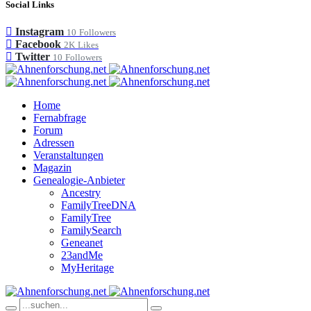
Social Links
Instagram
10
Followers
Facebook
2K
Likes
Twitter
10
Followers
Home
Fernabfrage
Forum
Adressen
Veranstaltungen
Magazin
Genealogie-Anbieter
Ancestry
FamilyTreeDNA
FamilyTree
FamilySearch
Geneanet
23andMe
MyHeritage