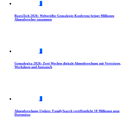
1
RootsTech 2026: Weltgrößte Genealogie-Konferenz bringt Millionen
Ahnenforscher zusammen
2
Genealogica 2026: Zwei Wochen digitale Ahnenforschung mit Vorträgen,
Workshops und Austausch
3
Ahnenforschung-Update: FamilySearch veröffentlicht 18 Millionen neue
Datensätze