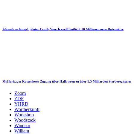
Ahnenforschung-Update: FamilySearch veröffentlicht 18 Millionen neue Datensätze
MyHeritage: Kostenloser Zugang über Halloween zu über 1,5 Milliarden Sterberegistern
Zoom
ZDF
YHRD
Wortherkunft
Workshop
Woodstock
Windsor
William