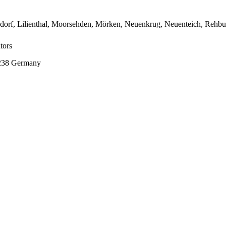
asdorf, Lilienthal, Moorsehden, Mörken, Neuenkrug, Neuenteich, Reh
tors
4238 Germany