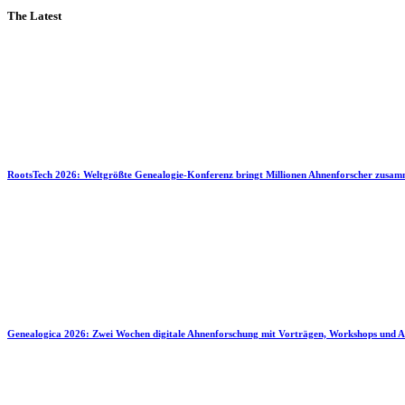
The Latest
RootsTech 2026: Weltgrößte Genealogie-Konferenz bringt Millionen Ahnenforscher zusa
Genealogica 2026: Zwei Wochen digitale Ahnenforschung mit Vorträgen, Workshops und A