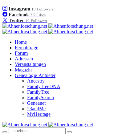
Instagram
10
Followers
Facebook
2K
Likes
Twitter
10
Followers
Home
Fernabfrage
Forum
Adressen
Veranstaltungen
Magazin
Genealogie-Anbieter
Ancestry
FamilyTreeDNA
FamilyTree
FamilySearch
Geneanet
23andMe
MyHeritage