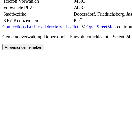
Telefon Vorwahlen
04303
Verwaltete PLZs
24232
Stadtbezirke
Dobersdorf, Friedrichsberg, J
KFZ Kennzeichen
PLÖ
Connections Business Directory
|
Leaflet
| ©
OpenStreetMap
contribu
Gemeindeverwaltung Dobersdorf – Einwohnermeldeamt – Selent 2
Anweisungen erhalten