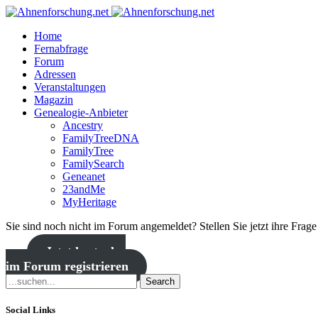
Home
Fernabfrage
Forum
Adressen
Veranstaltungen
Magazin
Genealogie-Anbieter
Ancestry
FamilyTreeDNA
FamilyTree
FamilySearch
Geneanet
23andMe
MyHeritage
Sie sind noch nicht im Forum angemeldet? Stellen Sie jetzt ihre Frag
Jetzt kostenlos
im Forum registrieren
Search
Social Links