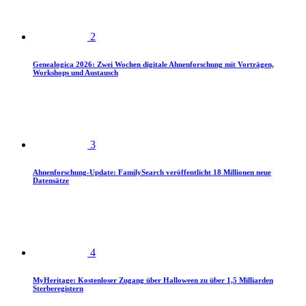
2
Genealogica 2026: Zwei Wochen digitale Ahnenforschung mit Vorträgen,
Workshops und Austausch
3
Ahnenforschung-Update: FamilySearch veröffentlicht 18 Millionen neue
Datensätze
4
MyHeritage: Kostenloser Zugang über Halloween zu über 1,5 Milliarden
Sterberegistern