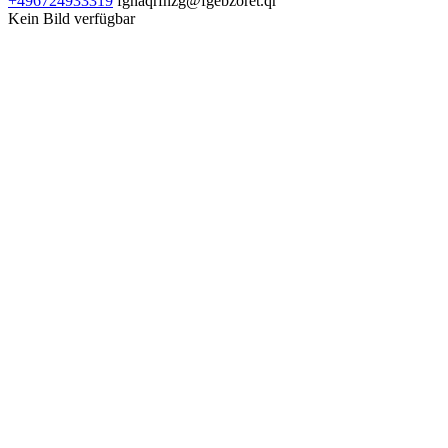
+496724933319
fgnaqrfnzg@fgebzoret.qr
Kein Bild verfügbar