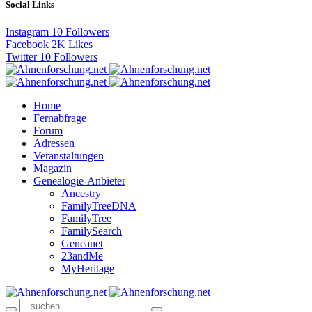
Social Links
Instagram
10
Followers
Facebook
2K
Likes
Twitter
10
Followers
Home
Fernabfrage
Forum
Adressen
Veranstaltungen
Magazin
Genealogie-Anbieter
Ancestry
FamilyTreeDNA
FamilyTree
FamilySearch
Geneanet
23andMe
MyHeritage