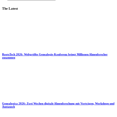
The Latest
RootsTech 2026: Weltgrößte Genealogie-Konferenz bringt Millionen Ahnenforscher
zusammen
Genealogica 2026: Zwei Wochen digitale Ahnenforschung mit Vorträgen, Workshops und
Austausch