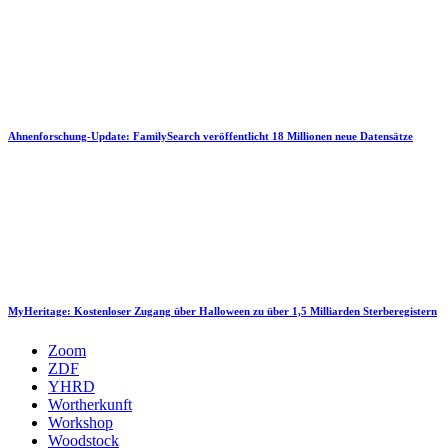
Ahnenforschung-Update: FamilySearch veröffentlicht 18 Millionen neue Datensätze
MyHeritage: Kostenloser Zugang über Halloween zu über 1,5 Milliarden Sterberegistern
Zoom
ZDF
YHRD
Wortherkunft
Workshop
Woodstock