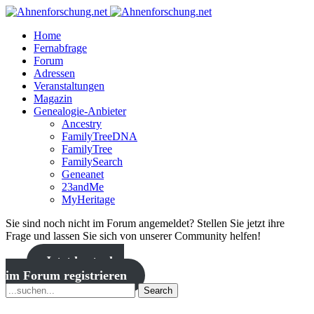
Home
Fernabfrage
Forum
Adressen
Veranstaltungen
Magazin
Genealogie-Anbieter
Ancestry
FamilyTreeDNA
FamilyTree
FamilySearch
Geneanet
23andMe
MyHeritage
Sie sind noch nicht im Forum angemeldet? Stellen Sie jetzt ihre
Frage und lassen Sie sich von unserer Community helfen!
Jetzt kostenlos
im Forum registrieren
Search