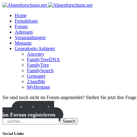
Home
Fernabfrage
Forum
Adressen
Veranstaltungen
Magazin
Genealogie-Anbieter
Ancestry
FamilyTreeDNA
FamilyTree
FamilySearch
Geneanet
23andMe
MyHeritage
Sie sind noch nicht im Forum angemeldet? Stellen Sie jetzt ihre Frag
Jetzt kostenlos
im Forum registrieren
Search
Social Links