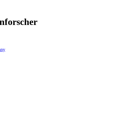
nforscher
any