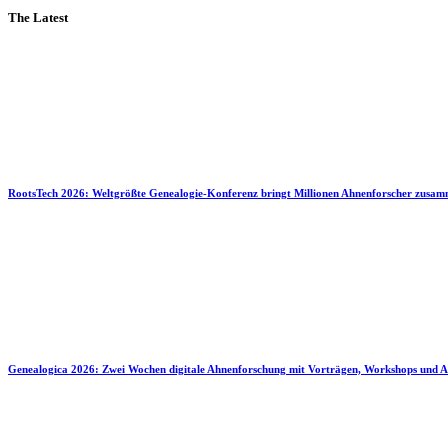
The Latest
RootsTech 2026: Weltgrößte Genealogie-Konferenz bringt Millionen Ahnenforscher zusa
Genealogica 2026: Zwei Wochen digitale Ahnenforschung mit Vorträgen, Workshops und A