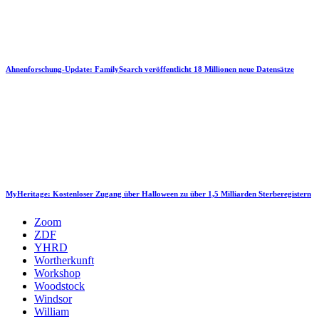
Ahnenforschung-Update: FamilySearch veröffentlicht 18 Millionen neue Datensätze
MyHeritage: Kostenloser Zugang über Halloween zu über 1,5 Milliarden Sterberegistern
Zoom
ZDF
YHRD
Wortherkunft
Workshop
Woodstock
Windsor
William