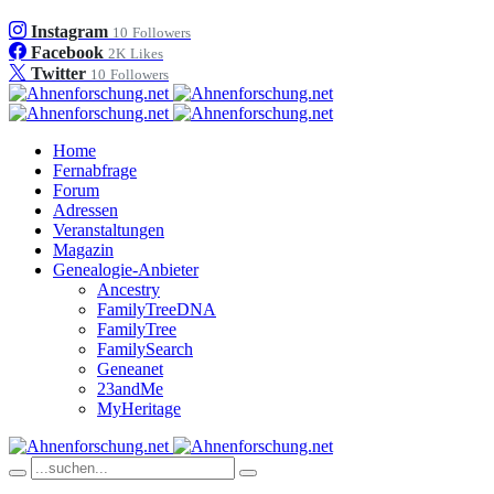
Instagram
10
Followers
Facebook
2K
Likes
Twitter
10
Followers
Home
Fernabfrage
Forum
Adressen
Veranstaltungen
Magazin
Genealogie-Anbieter
Ancestry
FamilyTreeDNA
FamilyTree
FamilySearch
Geneanet
23andMe
MyHeritage