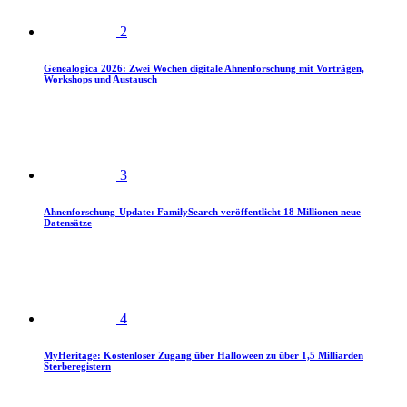
2
Genealogica 2026: Zwei Wochen digitale Ahnenforschung mit Vorträgen,
Workshops und Austausch
3
Ahnenforschung-Update: FamilySearch veröffentlicht 18 Millionen neue
Datensätze
4
MyHeritage: Kostenloser Zugang über Halloween zu über 1,5 Milliarden
Sterberegistern