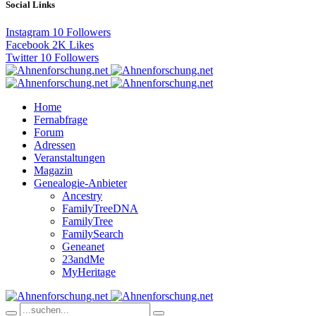
Social Links
Instagram
10
Followers
Facebook
2K
Likes
Twitter
10
Followers
Home
Fernabfrage
Forum
Adressen
Veranstaltungen
Magazin
Genealogie-Anbieter
Ancestry
FamilyTreeDNA
FamilyTree
FamilySearch
Geneanet
23andMe
MyHeritage