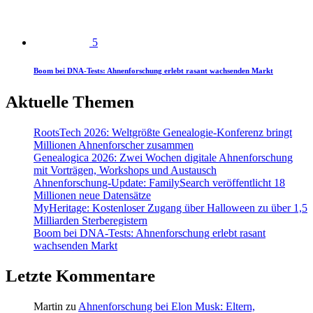
5
Boom bei DNA-Tests: Ahnenforschung erlebt rasant wachsenden Markt
Aktuelle Themen
RootsTech 2026: Weltgrößte Genealogie-Konferenz bringt
Millionen Ahnenforscher zusammen
Genealogica 2026: Zwei Wochen digitale Ahnenforschung
mit Vorträgen, Workshops und Austausch
Ahnenforschung-Update: FamilySearch veröffentlicht 18
Millionen neue Datensätze
MyHeritage: Kostenloser Zugang über Halloween zu über 1,5
Milliarden Sterberegistern
Boom bei DNA-Tests: Ahnenforschung erlebt rasant
wachsenden Markt
Letzte Kommentare
Martin
zu
Ahnenforschung bei Elon Musk: Eltern,