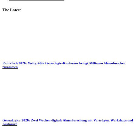
The Latest
RootsTech 2026: Weltgrößte Genealogie-Konferenz bringt Millionen Ahnenforscher
zusammen
Genealogica 2026: Zwei Wochen digitale Ahnenforschung mit Vorträgen, Workshops und
Austausch