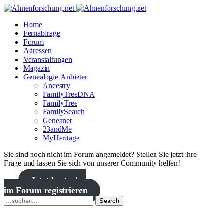
Home
Fernabfrage
Forum
Adressen
Veranstaltungen
Magazin
Genealogie-Anbieter
Ancestry
FamilyTreeDNA
FamilyTree
FamilySearch
Geneanet
23andMe
MyHeritage
Sie sind noch nicht im Forum angemeldet? Stellen Sie jetzt ihre
Frage und lassen Sie sich von unserer Community helfen!
Jetzt kostenlos
im Forum registrieren
Search