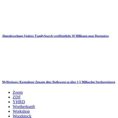
Ahnenforschung-Update: FamilySearch veröffentlicht 18 Millionen neue Datensätze
MyHeritage: Kostenloser Zugang über Halloween zu über 1,5 Milliarden Sterberegistern
Zoom
ZDF
YHRD
Wortherkunft
Workshop
Woodstock