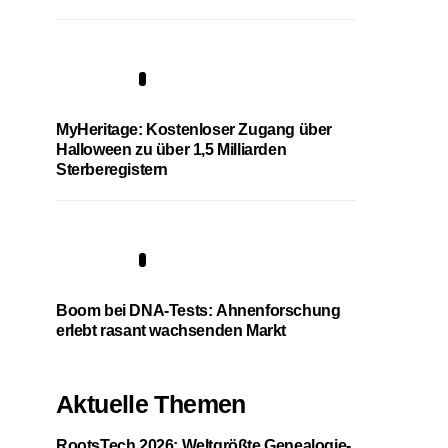
4
MyHeritage: Kostenloser Zugang über
Halloween zu über 1,5 Milliarden
Sterberegistern
5
Boom bei DNA-Tests: Ahnenforschung
erlebt rasant wachsenden Markt
Aktuelle Themen
RootsTech 2026: Weltgrößte Genealogie-