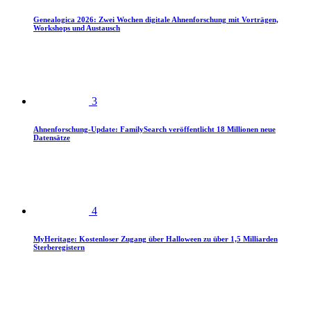
Genealogica 2026: Zwei Wochen digitale Ahnenforschung mit Vorträgen,
Workshops und Austausch
3
Ahnenforschung-Update: FamilySearch veröffentlicht 18 Millionen neue
Datensätze
4
MyHeritage: Kostenloser Zugang über Halloween zu über 1,5 Milliarden
Sterberegistern