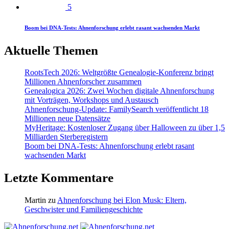
5
Boom bei DNA-Tests: Ahnenforschung erlebt rasant wachsenden Markt
Aktuelle Themen
RootsTech 2026: Weltgrößte Genealogie-Konferenz bringt
Millionen Ahnenforscher zusammen
Genealogica 2026: Zwei Wochen digitale Ahnenforschung
mit Vorträgen, Workshops und Austausch
Ahnenforschung-Update: FamilySearch veröffentlicht 18
Millionen neue Datensätze
MyHeritage: Kostenloser Zugang über Halloween zu über 1,5
Milliarden Sterberegistern
Boom bei DNA-Tests: Ahnenforschung erlebt rasant
wachsenden Markt
Letzte Kommentare
Martin
zu
Ahnenforschung bei Elon Musk: Eltern,
Geschwister und Familiengeschichte