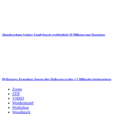
Ahnenforschung-Update: FamilySearch veröffentlicht 18 Millionen neue Datensätze
MyHeritage: Kostenloser Zugang über Halloween zu über 1,5 Milliarden Sterberegistern
Zoom
ZDF
YHRD
Wortherkunft
Workshop
Woodstock