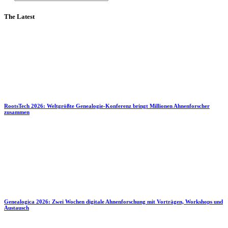
The Latest
RootsTech 2026: Weltgrößte Genealogie-Konferenz bringt Millionen Ahnenforscher
zusammen
Genealogica 2026: Zwei Wochen digitale Ahnenforschung mit Vorträgen, Workshops und
Austausch