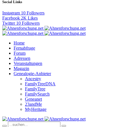
Social Links
Instagram
10
Followers
Facebook
2K
Likes
Twitter
10
Followers
Home
Fernabfrage
Forum
Adressen
Veranstaltungen
Magazin
Genealogie-Anbieter
Ancestry
FamilyTreeDNA
FamilyTree
FamilySearch
Geneanet
23andMe
MyHeritage