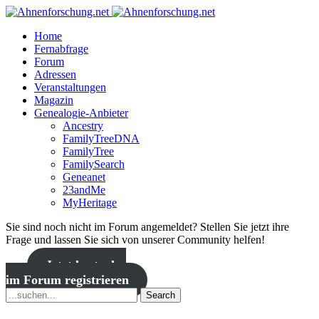
Home
Fernabfrage
Forum
Adressen
Veranstaltungen
Magazin
Genealogie-Anbieter
Ancestry
FamilyTreeDNA
FamilyTree
FamilySearch
Geneanet
23andMe
MyHeritage
Sie sind noch nicht im Forum angemeldet? Stellen Sie jetzt ihre
Frage und lassen Sie sich von unserer Community helfen!
Jetzt kostenlos
im Forum registrieren
Search