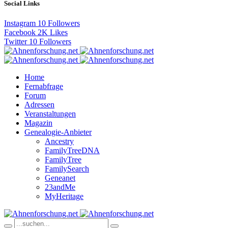
Social Links
Instagram
10
Followers
Facebook
2K
Likes
Twitter
10
Followers
Home
Fernabfrage
Forum
Adressen
Veranstaltungen
Magazin
Genealogie-Anbieter
Ancestry
FamilyTreeDNA
FamilyTree
FamilySearch
Geneanet
23andMe
MyHeritage