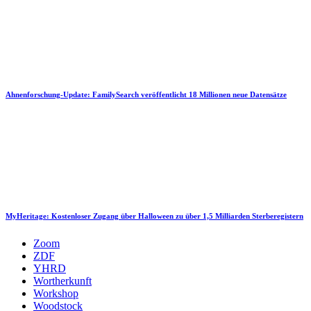
Ahnenforschung-Update: FamilySearch veröffentlicht 18 Millionen neue Datensätze
MyHeritage: Kostenloser Zugang über Halloween zu über 1,5 Milliarden Sterberegistern
Zoom
ZDF
YHRD
Wortherkunft
Workshop
Woodstock