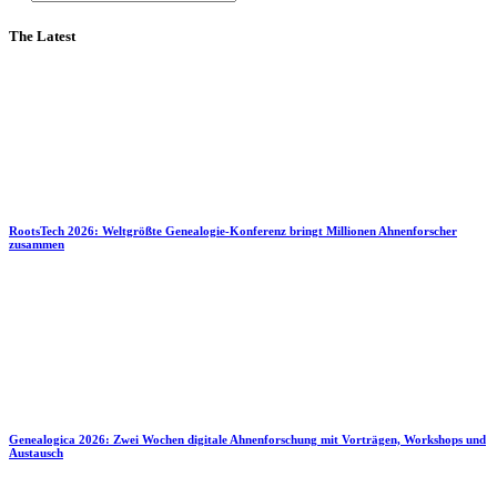
The Latest
RootsTech 2026: Weltgrößte Genealogie-Konferenz bringt Millionen Ahnenforscher
zusammen
Genealogica 2026: Zwei Wochen digitale Ahnenforschung mit Vorträgen, Workshops und
Austausch