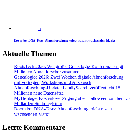
5
Boom bei DNA-Tests: Ahnenforschung erlebt rasant wachsenden Markt
Aktuelle Themen
RootsTech 2026: Weltgrößte Genealogie-Konferenz bringt
Millionen Ahnenforscher zusammen
Genealogica 2026: Zwei Wochen digitale Ahnenforschung
mit Vorträgen, Workshops und Austausch
Ahnenforschung-Update: FamilySearch veröffentlicht 18
Millionen neue Datensätze
MyHeritage: Kostenloser Zugang über Halloween zu über 1,5
Milliarden Sterberegistern
Boom bei DNA-Tests: Ahnenforschung erlebt rasant
wachsenden Markt
Letzte Kommentare