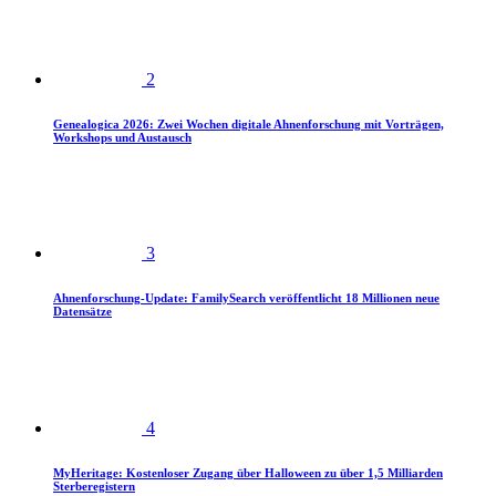
2
Genealogica 2026: Zwei Wochen digitale Ahnenforschung mit Vorträgen,
Workshops und Austausch
3
Ahnenforschung-Update: FamilySearch veröffentlicht 18 Millionen neue
Datensätze
4
MyHeritage: Kostenloser Zugang über Halloween zu über 1,5 Milliarden
Sterberegistern