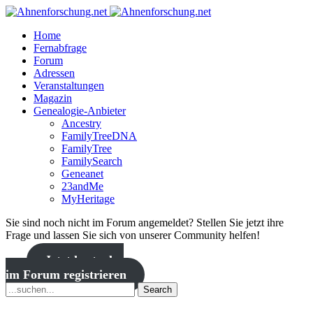
Home
Fernabfrage
Forum
Adressen
Veranstaltungen
Magazin
Genealogie-Anbieter
Ancestry
FamilyTreeDNA
FamilyTree
FamilySearch
Geneanet
23andMe
MyHeritage
Sie sind noch nicht im Forum angemeldet? Stellen Sie jetzt ihre
Frage und lassen Sie sich von unserer Community helfen!
Jetzt kostenlos
im Forum registrieren
Search