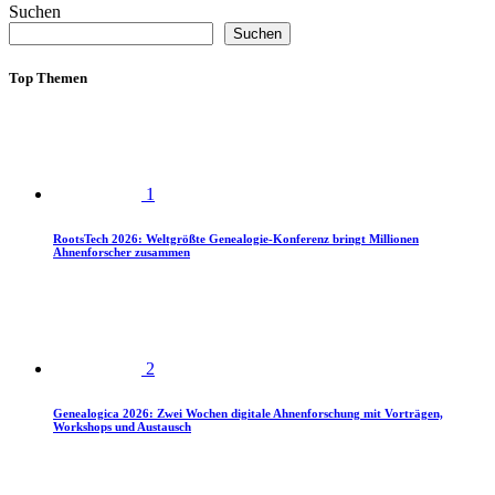
Suchen
Suchen
Top Themen
1
RootsTech 2026: Weltgrößte Genealogie-Konferenz bringt Millionen
Ahnenforscher zusammen
2
Genealogica 2026: Zwei Wochen digitale Ahnenforschung mit Vorträgen,
Workshops und Austausch