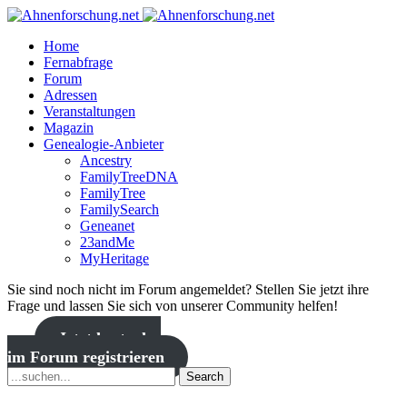
Home
Fernabfrage
Forum
Adressen
Veranstaltungen
Magazin
Genealogie-Anbieter
Ancestry
FamilyTreeDNA
FamilyTree
FamilySearch
Geneanet
23andMe
MyHeritage
Sie sind noch nicht im Forum angemeldet? Stellen Sie jetzt ihre
Frage und lassen Sie sich von unserer Community helfen!
Jetzt kostenlos
im Forum registrieren
Search