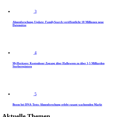
3
Ahnenforschung-Update: FamilySearch veröffentlicht 18 Millionen neue
Datensätze
4
MyHeritage: Kostenloser Zugang über Halloween zu über 1,5 Milliarden
Sterberegistern
5
Boom bei DNA-Tests: Ahnenforschung erlebt rasant wachsenden Markt
Aktuelle Themen