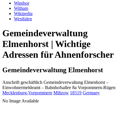
Windsor
William
Wikipedia
Westfalen
Gemeindeverwaltung
Elmenhorst | Wichtige
Adressen für Ahnenforscher
Gemeindeverwaltung Elmenhorst
Anschrift geschäftlich
Gemeindeverwaltung Elmenhorst
–
Einwohnermeldeamt –
Bahnhofsallee 8a
Vorpommern-Rügen
Mecklenburg-Vorpommern
Miltzow
18519
Germany
No Image Available