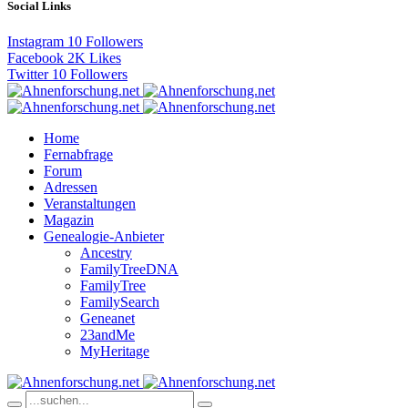
Social Links
Instagram
10
Followers
Facebook
2K
Likes
Twitter
10
Followers
Home
Fernabfrage
Forum
Adressen
Veranstaltungen
Magazin
Genealogie-Anbieter
Ancestry
FamilyTreeDNA
FamilyTree
FamilySearch
Geneanet
23andMe
MyHeritage