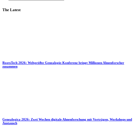
The Latest
RootsTech 2026: Weltgrößte Genealogie-Konferenz bringt Millionen Ahnenforscher
zusammen
Genealogica 2026: Zwei Wochen digitale Ahnenforschung mit Vorträgen, Workshops und
Austausch