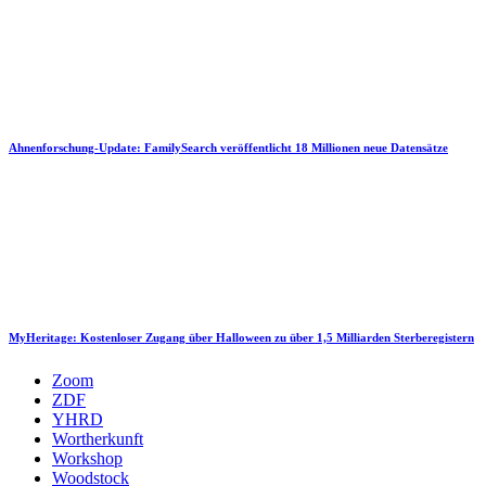
Ahnenforschung-Update: FamilySearch veröffentlicht 18 Millionen neue Datensätze
MyHeritage: Kostenloser Zugang über Halloween zu über 1,5 Milliarden Sterberegistern
Zoom
ZDF
YHRD
Wortherkunft
Workshop
Woodstock