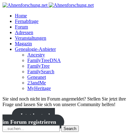
Home
Fernabfrage
Forum
Adressen
Veranstaltungen
Magazin
Genealogie-Anbieter
Ancestry
FamilyTreeDNA
FamilyTree
FamilySearch
Geneanet
23andMe
MyHeritage
Sie sind noch nicht im Forum angemeldet? Stellen Sie jetzt ihre
Frage und lassen Sie sich von unserer Community helfen!
Jetzt kostenlos
im Forum registrieren
Search