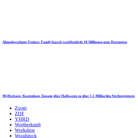
Ahnenforschung-Update: FamilySearch veröffentlicht 18 Millionen neue Datensätze
MyHeritage: Kostenloser Zugang über Halloween zu über 1,5 Milliarden Sterberegistern
Zoom
ZDF
YHRD
Wortherkunft
Workshop
Woodstock