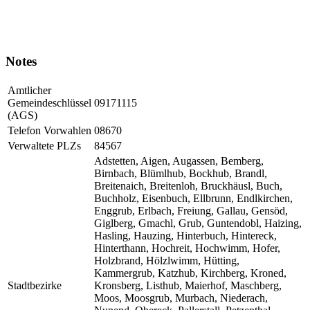
Notes
Amtlicher
Gemeindeschlüssel
09171115
(AGS)
Telefon Vorwahlen
08670
Verwaltete PLZs
84567
Adstetten, Aigen, Augassen, Bemberg,
Birnbach, Blümlhub, Bockhub, Brandl,
Breitenaich, Breitenloh, Bruckhäusl, Buch,
Buchholz, Eisenbuch, Ellbrunn, Endlkirchen,
Enggrub, Erlbach, Freiung, Gallau, Gensöd,
Giglberg, Gmachl, Grub, Guntendobl, Haizing,
Hasling, Hauzing, Hinterbuch, Hintereck,
Hinterthann, Hochreit, Hochwimm, Hofer,
Holzbrand, Hölzlwimm, Hütting,
Kammergrub, Katzhub, Kirchberg, Kroned,
Stadtbezirke
Kronsberg, Listhub, Maierhof, Maschberg,
Moos, Moosgrub, Murbach, Niederach,