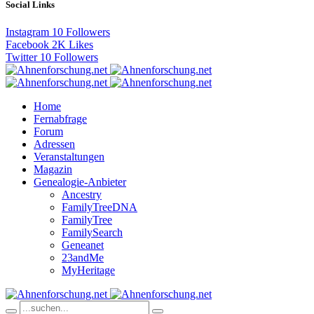
Social Links
Instagram
10
Followers
Facebook
2K
Likes
Twitter
10
Followers
Home
Fernabfrage
Forum
Adressen
Veranstaltungen
Magazin
Genealogie-Anbieter
Ancestry
FamilyTreeDNA
FamilyTree
FamilySearch
Geneanet
23andMe
MyHeritage