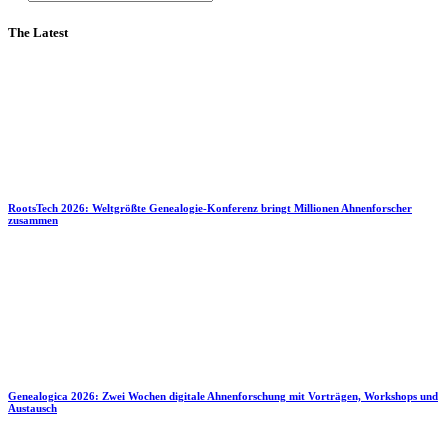
The Latest
RootsTech 2026: Weltgrößte Genealogie-Konferenz bringt Millionen Ahnenforscher
zusammen
Genealogica 2026: Zwei Wochen digitale Ahnenforschung mit Vorträgen, Workshops und
Austausch