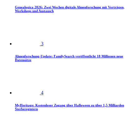
Genealogica 2026: Zwei Wochen digitale Ahnenforschung mit Vorträgen,
Workshops und Austausch
3
Ahnenforschung-Update: FamilySearch veröffentlicht 18 Millionen neue
Datensätze
4
MyHeritage: Kostenloser Zugang über Halloween zu über 1,5 Milliarden
Sterberegistern