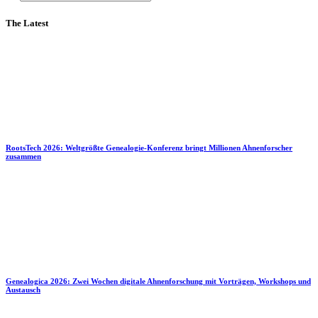
The Latest
RootsTech 2026: Weltgrößte Genealogie-Konferenz bringt Millionen Ahnenforscher
zusammen
Genealogica 2026: Zwei Wochen digitale Ahnenforschung mit Vorträgen, Workshops und
Austausch