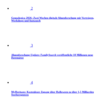
2
Genealogica 2026: Zwei Wochen digitale Ahnenforschung mit Vorträgen,
Workshops und Austausch
3
Ahnenforschung-Update: FamilySearch veröffentlicht 18 Millionen neue
Datensätze
4
MyHeritage: Kostenloser Zugang über Halloween zu über 1,5 Milliarden
Sterberegistern