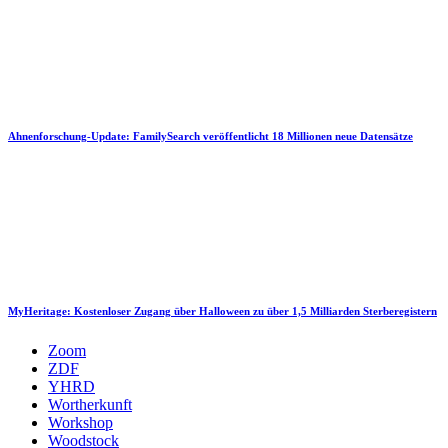
Ahnenforschung-Update: FamilySearch veröffentlicht 18 Millionen neue Datensätze
MyHeritage: Kostenloser Zugang über Halloween zu über 1,5 Milliarden Sterberegistern
Zoom
ZDF
YHRD
Wortherkunft
Workshop
Woodstock