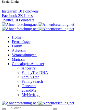
Social Links
Instagram
10
Followers
Facebook
2K
Likes
Twitter
10
Followers
Home
Fernabfrage
Forum
Adressen
Veranstaltungen
Magazin
Genealogie-Anbieter
Ancestry
FamilyTreeDNA
FamilyTree
FamilySearch
Geneanet
23andMe
MyHeritage