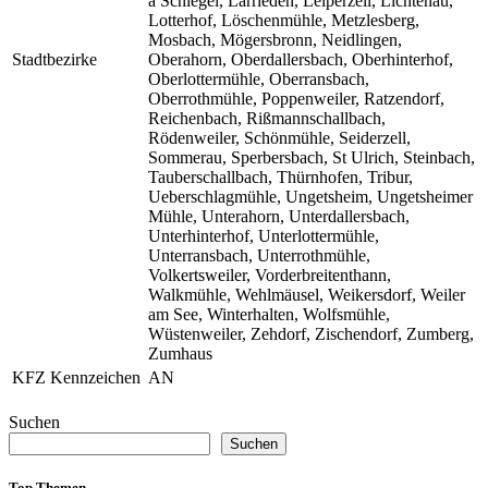
a Schlegel, Larrieden, Leiperzell, Lichtenau,
Lotterhof, Löschenmühle, Metzlesberg,
Mosbach, Mögersbronn, Neidlingen,
Stadtbezirke
Oberahorn, Oberdallersbach, Oberhinterhof,
Oberlottermühle, Oberransbach,
Oberrothmühle, Poppenweiler, Ratzendorf,
Reichenbach, Rißmannschallbach,
Rödenweiler, Schönmühle, Seiderzell,
Sommerau, Sperbersbach, St Ulrich, Steinbach,
Tauberschallbach, Thürnhofen, Tribur,
Ueberschlagmühle, Ungetsheim, Ungetsheimer
Mühle, Unterahorn, Unterdallersbach,
Unterhinterhof, Unterlottermühle,
Unterransbach, Unterrothmühle,
Volkertsweiler, Vorderbreitenthann,
Walkmühle, Wehlmäusel, Weikersdorf, Weiler
am See, Winterhalten, Wolfsmühle,
Wüstenweiler, Zehdorf, Zischendorf, Zumberg,
Zumhaus
KFZ Kennzeichen
AN
Suchen
Suchen
Top Themen