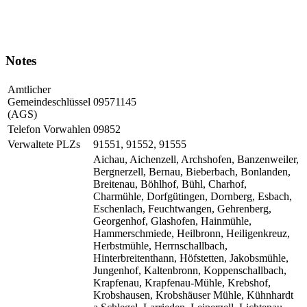
Notes
Amtlicher
Gemeindeschlüssel
09571145
(AGS)
Telefon Vorwahlen
09852
Verwaltete PLZs
91551, 91552, 91555
Aichau, Aichenzell, Archshofen, Banzenweiler,
Bergnerzell, Bernau, Bieberbach, Bonlanden,
Breitenau, Böhlhof, Bühl, Charhof,
Charmühle, Dorfgütingen, Dornberg, Esbach,
Eschenlach, Feuchtwangen, Gehrenberg,
Georgenhof, Glashofen, Hainmühle,
Hammerschmiede, Heilbronn, Heiligenkreuz,
Herbstmühle, Herrnschallbach,
Hinterbreitenthann, Höfstetten, Jakobsmühle,
Jungenhof, Kaltenbronn, Koppenschallbach,
Krapfenau, Krapfenau-Mühle, Krebshof,
Krobshausen, Krobshäuser Mühle, Kühnhardt