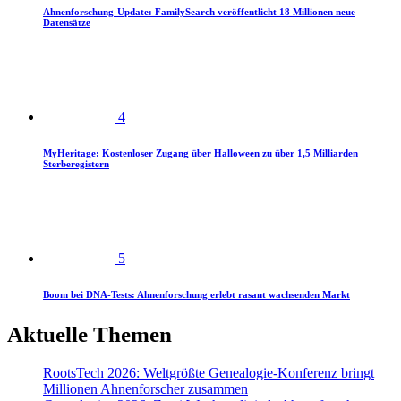
Ahnenforschung-Update: FamilySearch veröffentlicht 18 Millionen neue
Datensätze
4
MyHeritage: Kostenloser Zugang über Halloween zu über 1,5 Milliarden
Sterberegistern
5
Boom bei DNA-Tests: Ahnenforschung erlebt rasant wachsenden Markt
Aktuelle Themen
RootsTech 2026: Weltgrößte Genealogie-Konferenz bringt
Millionen Ahnenforscher zusammen