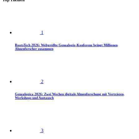
1
RootsTech 2026: Weltgrößte Genealogie-Konferenz bringt Millionen
Ahnenforscher zusammen
2
Genealogica 2026: Zwei Wochen digitale Ahnenforschung mit Vorträgen,
Workshops und Austausch
3