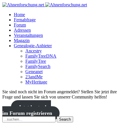
Home
Fernabfrage
Forum
Adressen
Veranstaltungen
Magazin
Genealogie-Anbieter
Ancestry
FamilyTreeDNA
FamilyTree
FamilySearch
Geneanet
23andMe
MyHeritage
Sie sind noch nicht im Forum angemeldet? Stellen Sie jetzt ihre
Frage und lassen Sie sich von unserer Community helfen!
Jetzt kostenlos
im Forum registrieren
Search