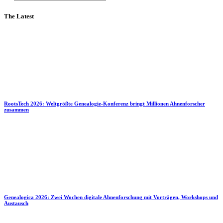
The Latest
RootsTech 2026: Weltgrößte Genealogie-Konferenz bringt Millionen Ahnenforscher
zusammen
Genealogica 2026: Zwei Wochen digitale Ahnenforschung mit Vorträgen, Workshops und
Austausch