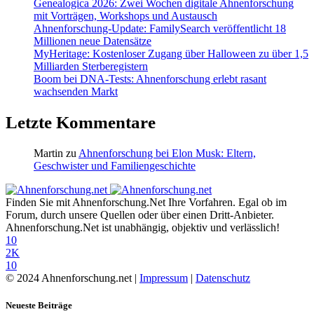
Genealogica 2026: Zwei Wochen digitale Ahnenforschung
mit Vorträgen, Workshops und Austausch
Ahnenforschung-Update: FamilySearch veröffentlicht 18
Millionen neue Datensätze
MyHeritage: Kostenloser Zugang über Halloween zu über 1,5
Milliarden Sterberegistern
Boom bei DNA-Tests: Ahnenforschung erlebt rasant
wachsenden Markt
Letzte Kommentare
Martin
zu
Ahnenforschung bei Elon Musk: Eltern,
Geschwister und Familiengeschichte
Finden Sie mit Ahnenforschung.Net Ihre Vorfahren. Egal ob im
Forum, durch unsere Quellen oder über einen Dritt-Anbieter.
Ahnenforschung.Net ist unabhängig, objektiv und verlässlich!
10
2K
10
© 2024 Ahnenforschung.net |
Impressum
|
Datenschutz
Neueste Beiträge