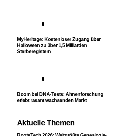
4
MyHeritage: Kostenloser Zugang über
Halloween zu über 1,5 Milliarden
Sterberegistern
5
Boom bei DNA-Tests: Ahnenforschung
erlebt rasant wachsenden Markt
Aktuelle Themen
RootsTech 2026: Weltgrößte Genealogie-