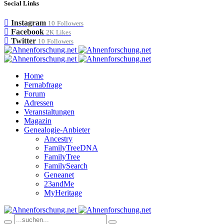
Social Links
Instagram
10
Followers
Facebook
2K
Likes
Twitter
10
Followers
Home
Fernabfrage
Forum
Adressen
Veranstaltungen
Magazin
Genealogie-Anbieter
Ancestry
FamilyTreeDNA
FamilyTree
FamilySearch
Geneanet
23andMe
MyHeritage