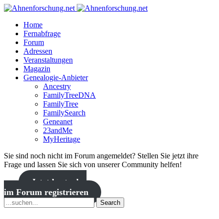
Home
Fernabfrage
Forum
Adressen
Veranstaltungen
Magazin
Genealogie-Anbieter
Ancestry
FamilyTreeDNA
FamilyTree
FamilySearch
Geneanet
23andMe
MyHeritage
Sie sind noch nicht im Forum angemeldet? Stellen Sie jetzt ihre
Frage und lassen Sie sich von unserer Community helfen!
Jetzt kostenlos
im Forum registrieren
Search