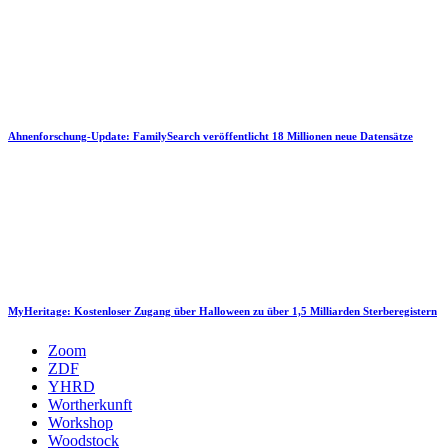
Ahnenforschung-Update: FamilySearch veröffentlicht 18 Millionen neue Datensätze
MyHeritage: Kostenloser Zugang über Halloween zu über 1,5 Milliarden Sterberegistern
Zoom
ZDF
YHRD
Wortherkunft
Workshop
Woodstock