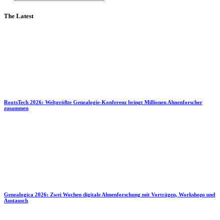
The Latest
RootsTech 2026: Weltgrößte Genealogie-Konferenz bringt Millionen Ahnenforscher
zusammen
Genealogica 2026: Zwei Wochen digitale Ahnenforschung mit Vorträgen, Workshops und
Austausch