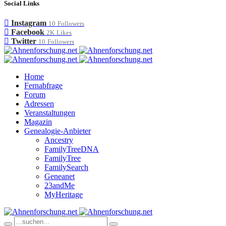
Social Links
Instagram
10
Followers
Facebook
2K
Likes
Twitter
10
Followers
Home
Fernabfrage
Forum
Adressen
Veranstaltungen
Magazin
Genealogie-Anbieter
Ancestry
FamilyTreeDNA
FamilyTree
FamilySearch
Geneanet
23andMe
MyHeritage