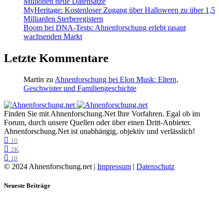
Millionen neue Datensätze
MyHeritage: Kostenloser Zugang über Halloween zu über 1,5
Milliarden Sterberegistern
Boom bei DNA-Tests: Ahnenforschung erlebt rasant
wachsenden Markt
Letzte Kommentare
Martin
zu
Ahnenforschung bei Elon Musk: Eltern,
Geschwister und Familiengeschichte
Finden Sie mit Ahnenforschung.Net Ihre Vorfahren. Egal ob im
Forum, durch unsere Quellen oder über einen Dritt-Anbieter.
Ahnenforschung.Net ist unabhängig, objektiv und verlässlich!
10
2K
10
© 2024 Ahnenforschung.net |
Impressum
|
Datenschutz
Neueste Beiträge