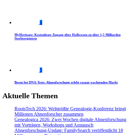
4
MyHeritage: Kostenloser Zugang über Halloween zu über 1,5 Milliarden
Sterberegistern
5
Boom bei DNA-Tests: Ahnenforschung erlebt rasant wachsenden Markt
Aktuelle Themen
RootsTech 2026: Weltgrößte Genealogie-Konferenz bringt
Millionen Ahnenforscher zusammen
Genealogica 2026: Zwei Wochen digitale Ahnenforschung
mit Vorträgen, Workshops und Austausch
Ahnenforschung-Update: FamilySearch veröffentlicht 18