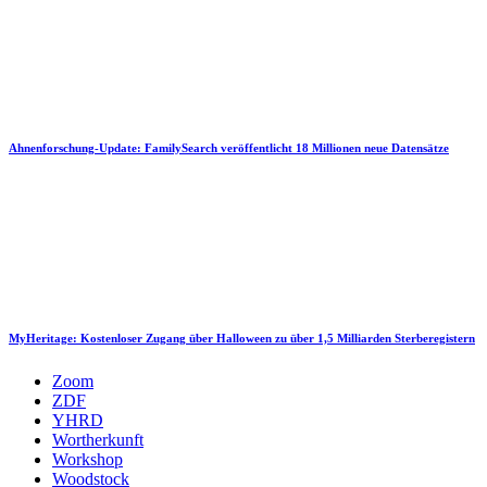
Ahnenforschung-Update: FamilySearch veröffentlicht 18 Millionen neue Datensätze
MyHeritage: Kostenloser Zugang über Halloween zu über 1,5 Milliarden Sterberegistern
Zoom
ZDF
YHRD
Wortherkunft
Workshop
Woodstock