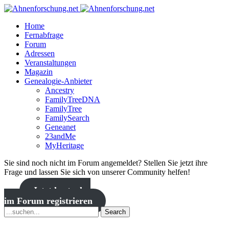
Home
Fernabfrage
Forum
Adressen
Veranstaltungen
Magazin
Genealogie-Anbieter
Ancestry
FamilyTreeDNA
FamilyTree
FamilySearch
Geneanet
23andMe
MyHeritage
Sie sind noch nicht im Forum angemeldet? Stellen Sie jetzt ihre
Frage und lassen Sie sich von unserer Community helfen!
Jetzt kostenlos
im Forum registrieren
Search