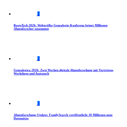
1
RootsTech 2026: Weltgrößte Genealogie-Konferenz bringt Millionen
Ahnenforscher zusammen
2
Genealogica 2026: Zwei Wochen digitale Ahnenforschung mit Vorträgen,
Workshops und Austausch
3
Ahnenforschung-Update: FamilySearch veröffentlicht 18 Millionen neue
Datensätze