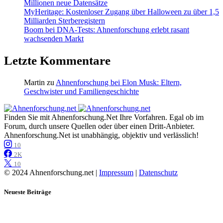
Millionen neue Datensätze
MyHeritage: Kostenloser Zugang über Halloween zu über 1,5
Milliarden Sterberegistern
Boom bei DNA-Tests: Ahnenforschung erlebt rasant
wachsenden Markt
Letzte Kommentare
Martin
zu
Ahnenforschung bei Elon Musk: Eltern,
Geschwister und Familiengeschichte
Finden Sie mit Ahnenforschung.Net Ihre Vorfahren. Egal ob im
Forum, durch unsere Quellen oder über einen Dritt-Anbieter.
Ahnenforschung.Net ist unabhängig, objektiv und verlässlich!
10
2K
10
© 2024 Ahnenforschung.net |
Impressum
|
Datenschutz
Neueste Beiträge