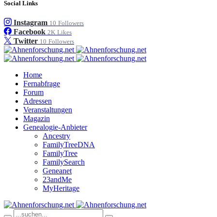
Social Links
Instagram
10
Followers
Facebook
2K
Likes
Twitter
10
Followers
Home
Fernabfrage
Forum
Adressen
Veranstaltungen
Magazin
Genealogie-Anbieter
Ancestry
FamilyTreeDNA
FamilyTree
FamilySearch
Geneanet
23andMe
MyHeritage