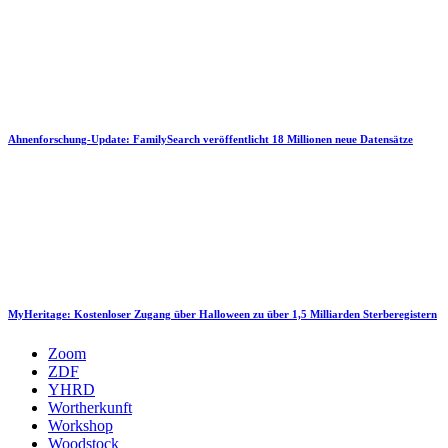
Ahnenforschung-Update: FamilySearch veröffentlicht 18 Millionen neue Datensätze
MyHeritage: Kostenloser Zugang über Halloween zu über 1,5 Milliarden Sterberegistern
Zoom
ZDF
YHRD
Wortherkunft
Workshop
Woodstock