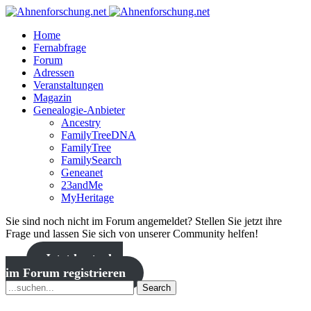
Home
Fernabfrage
Forum
Adressen
Veranstaltungen
Magazin
Genealogie-Anbieter
Ancestry
FamilyTreeDNA
FamilyTree
FamilySearch
Geneanet
23andMe
MyHeritage
Sie sind noch nicht im Forum angemeldet? Stellen Sie jetzt ihre
Frage und lassen Sie sich von unserer Community helfen!
Jetzt kostenlos
im Forum registrieren
Search