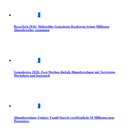
1
RootsTech 2026: Weltgrößte Genealogie-Konferenz bringt Millionen
Ahnenforscher zusammen
2
Genealogica 2026: Zwei Wochen digitale Ahnenforschung mit Vorträgen,
Workshops und Austausch
3
Ahnenforschung-Update: FamilySearch veröffentlicht 18 Millionen neue
Datensätze