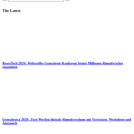
The Latest
RootsTech 2026: Weltgrößte Genealogie-Konferenz bringt Millionen Ahnenforscher
zusammen
Genealogica 2026: Zwei Wochen digitale Ahnenforschung mit Vorträgen, Workshops und
Austausch