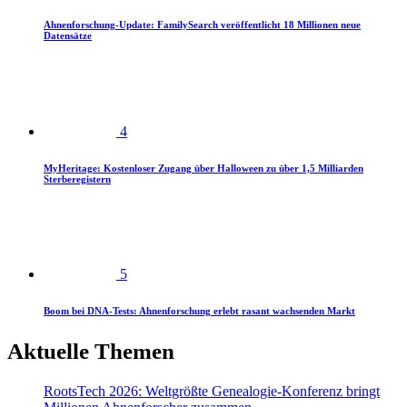
Ahnenforschung-Update: FamilySearch veröffentlicht 18 Millionen neue
Datensätze
4
MyHeritage: Kostenloser Zugang über Halloween zu über 1,5 Milliarden
Sterberegistern
5
Boom bei DNA-Tests: Ahnenforschung erlebt rasant wachsenden Markt
Aktuelle Themen
RootsTech 2026: Weltgrößte Genealogie-Konferenz bringt