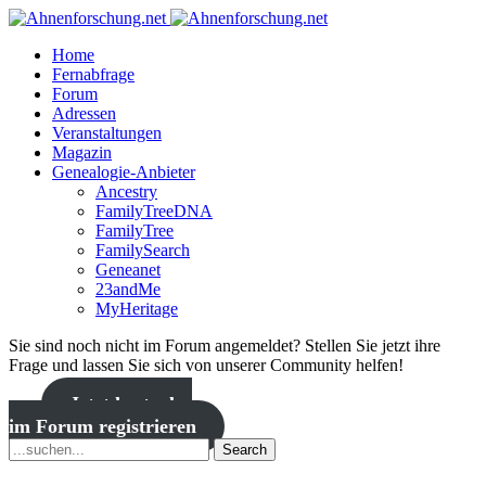
Home
Fernabfrage
Forum
Adressen
Veranstaltungen
Magazin
Genealogie-Anbieter
Ancestry
FamilyTreeDNA
FamilyTree
FamilySearch
Geneanet
23andMe
MyHeritage
Sie sind noch nicht im Forum angemeldet? Stellen Sie jetzt ihre
Frage und lassen Sie sich von unserer Community helfen!
Jetzt kostenlos
im Forum registrieren
Search