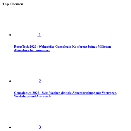
Top Themen
1
RootsTech 2026: Weltgrößte Genealogie-Konferenz bringt Millionen
Ahnenforscher zusammen
2
Genealogica 2026: Zwei Wochen digitale Ahnenforschung mit Vorträgen,
Workshops und Austausch
3