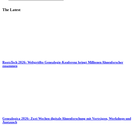
The Latest
RootsTech 2026: Weltgrößte Genealogie-Konferenz bringt Millionen Ahnenforscher
zusammen
Genealogica 2026: Zwei Wochen digitale Ahnenforschung mit Vorträgen, Workshops und
Austausch