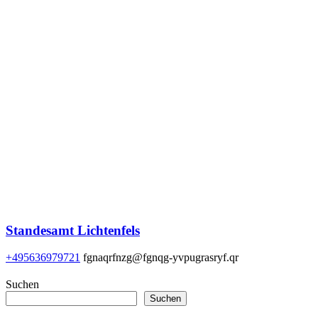
Standesamt Lichtenfels
+495636979721
fgnaqrfnzg@fgnqg-yvpugrasryf.qr
Suchen
Suchen