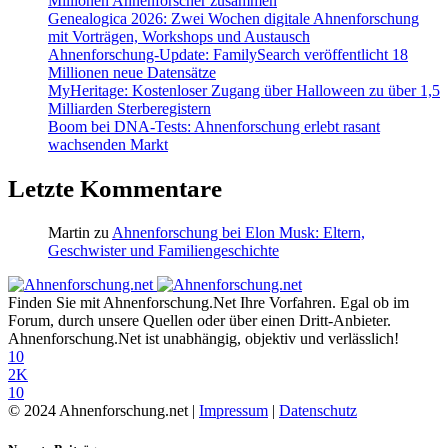
Millionen Ahnenforscher zusammen
Genealogica 2026: Zwei Wochen digitale Ahnenforschung
mit Vorträgen, Workshops und Austausch
Ahnenforschung-Update: FamilySearch veröffentlicht 18
Millionen neue Datensätze
MyHeritage: Kostenloser Zugang über Halloween zu über 1,5
Milliarden Sterberegistern
Boom bei DNA-Tests: Ahnenforschung erlebt rasant
wachsenden Markt
Letzte Kommentare
Martin
zu
Ahnenforschung bei Elon Musk: Eltern,
Geschwister und Familiengeschichte
Finden Sie mit Ahnenforschung.Net Ihre Vorfahren. Egal ob im
Forum, durch unsere Quellen oder über einen Dritt-Anbieter.
Ahnenforschung.Net ist unabhängig, objektiv und verlässlich!
10
2K
10
© 2024 Ahnenforschung.net |
Impressum
|
Datenschutz