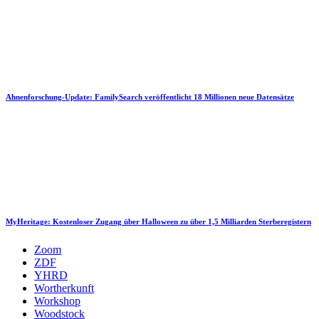
Ahnenforschung-Update: FamilySearch veröffentlicht 18 Millionen neue Datensätze
MyHeritage: Kostenloser Zugang über Halloween zu über 1,5 Milliarden Sterberegistern
Zoom
ZDF
YHRD
Wortherkunft
Workshop
Woodstock