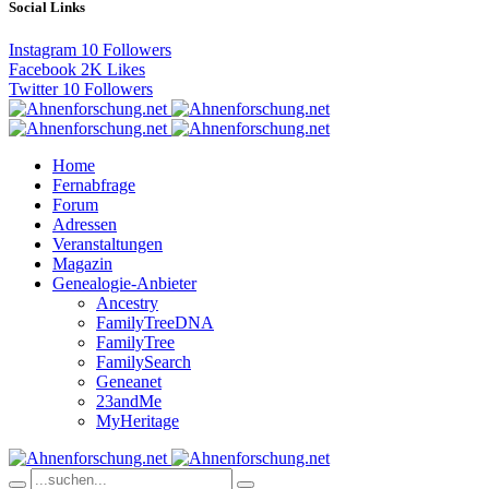
Social Links
Instagram
10
Followers
Facebook
2K
Likes
Twitter
10
Followers
Home
Fernabfrage
Forum
Adressen
Veranstaltungen
Magazin
Genealogie-Anbieter
Ancestry
FamilyTreeDNA
FamilyTree
FamilySearch
Geneanet
23andMe
MyHeritage