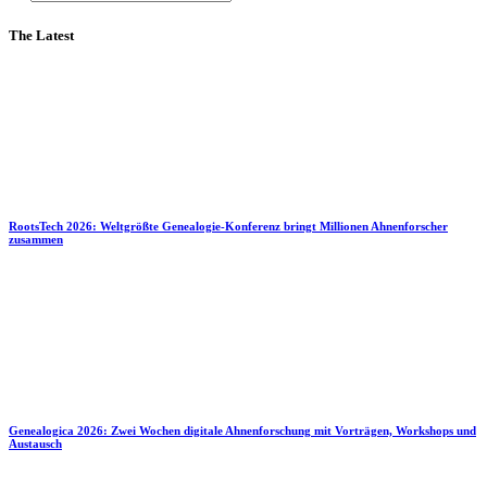
The Latest
RootsTech 2026: Weltgrößte Genealogie-Konferenz bringt Millionen Ahnenforscher
zusammen
Genealogica 2026: Zwei Wochen digitale Ahnenforschung mit Vorträgen, Workshops und
Austausch