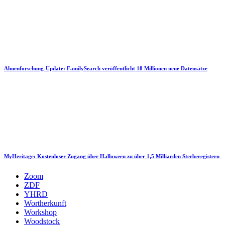
Ahnenforschung-Update: FamilySearch veröffentlicht 18 Millionen neue Datensätze
MyHeritage: Kostenloser Zugang über Halloween zu über 1,5 Milliarden Sterberegistern
Zoom
ZDF
YHRD
Wortherkunft
Workshop
Woodstock