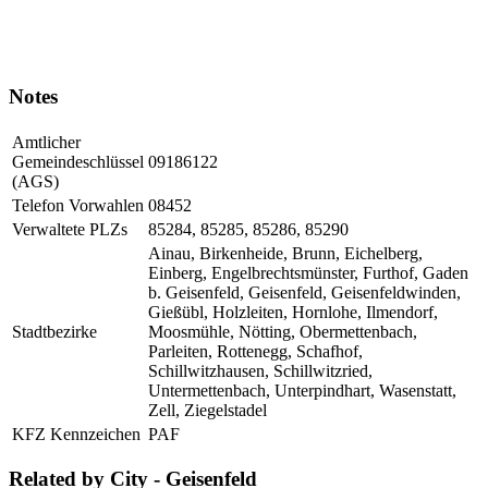
Notes
Amtlicher
Gemeindeschlüssel
09186122
(AGS)
Telefon Vorwahlen
08452
Verwaltete PLZs
85284, 85285, 85286, 85290
Ainau, Birkenheide, Brunn, Eichelberg,
Einberg, Engelbrechtsmünster, Furthof, Gaden
b. Geisenfeld, Geisenfeld, Geisenfeldwinden,
Gießübl, Holzleiten, Hornlohe, Ilmendorf,
Stadtbezirke
Moosmühle, Nötting, Obermettenbach,
Parleiten, Rottenegg, Schafhof,
Schillwitzhausen, Schillwitzried,
Untermettenbach, Unterpindhart, Wasenstatt,
Zell, Ziegelstadel
KFZ Kennzeichen
PAF
Related by City - Geisenfeld