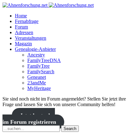
Home
Fernabfrage
Forum
Adressen
Veranstaltungen
Magazin
Genealogie-Anbieter
Ancestry
FamilyTreeDNA
FamilyTree
FamilySearch
Geneanet
23andMe
MyHeritage
Sie sind noch nicht im Forum angemeldet? Stellen Sie jetzt ihre
Frage und lassen Sie sich von unserer Community helfen!
Jetzt kostenlos
im Forum registrieren
Search