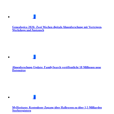
2
Genealogica 2026: Zwei Wochen digitale Ahnenforschung mit Vorträgen,
Workshops und Austausch
3
Ahnenforschung-Update: FamilySearch veröffentlicht 18 Millionen neue
Datensätze
4
MyHeritage: Kostenloser Zugang über Halloween zu über 1,5 Milliarden
Sterberegistern