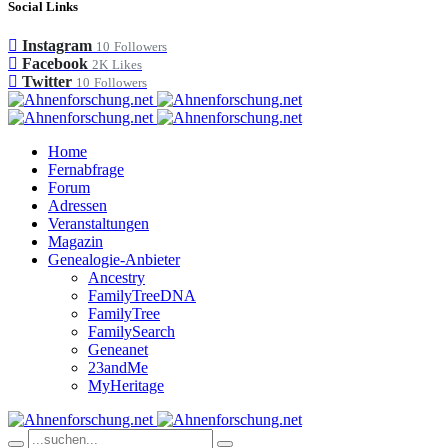
Social Links
Instagram
10
Followers
Facebook
2K
Likes
Twitter
10
Followers
Home
Fernabfrage
Forum
Adressen
Veranstaltungen
Magazin
Genealogie-Anbieter
Ancestry
FamilyTreeDNA
FamilyTree
FamilySearch
Geneanet
23andMe
MyHeritage