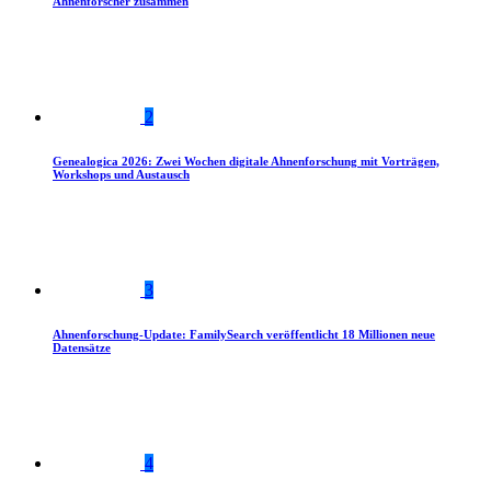
Ahnenforscher zusammen
2
Genealogica 2026: Zwei Wochen digitale Ahnenforschung mit Vorträgen,
Workshops und Austausch
3
Ahnenforschung-Update: FamilySearch veröffentlicht 18 Millionen neue
Datensätze
4