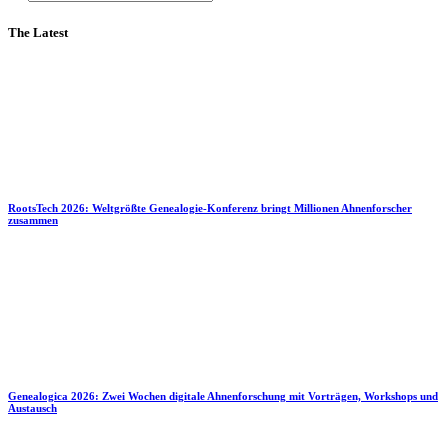
The Latest
RootsTech 2026: Weltgrößte Genealogie-Konferenz bringt Millionen Ahnenforscher
zusammen
Genealogica 2026: Zwei Wochen digitale Ahnenforschung mit Vorträgen, Workshops und
Austausch