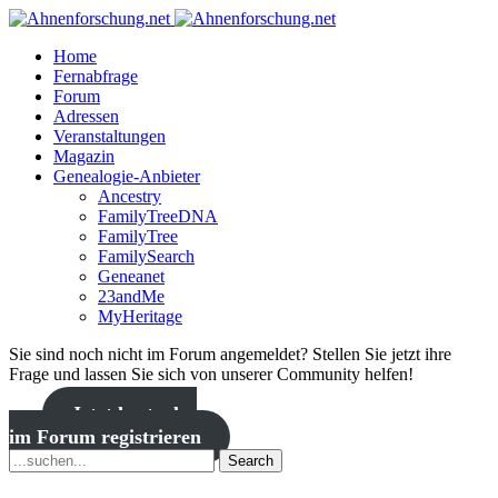
Home
Fernabfrage
Forum
Adressen
Veranstaltungen
Magazin
Genealogie-Anbieter
Ancestry
FamilyTreeDNA
FamilyTree
FamilySearch
Geneanet
23andMe
MyHeritage
Sie sind noch nicht im Forum angemeldet? Stellen Sie jetzt ihre
Frage und lassen Sie sich von unserer Community helfen!
Jetzt kostenlos
im Forum registrieren
Search