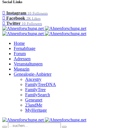
Social Links
Instagram
10
Followers
Facebook
2K
Likes
Twitter
10
Followers
Home
Fernabfrage
Forum
Adressen
Veranstaltungen
Magazin
Genealogie-Anbieter
Ancestry
FamilyTreeDNA
FamilyTree
FamilySearch
Geneanet
23andMe
MyHeritage