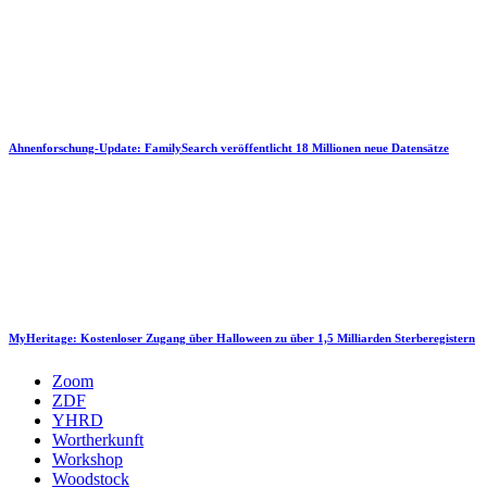
Ahnenforschung-Update: FamilySearch veröffentlicht 18 Millionen neue Datensätze
MyHeritage: Kostenloser Zugang über Halloween zu über 1,5 Milliarden Sterberegistern
Zoom
ZDF
YHRD
Wortherkunft
Workshop
Woodstock