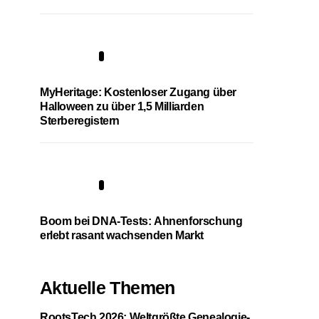
4
MyHeritage: Kostenloser Zugang über
Halloween zu über 1,5 Milliarden
Sterberegistern
5
Boom bei DNA-Tests: Ahnenforschung
erlebt rasant wachsenden Markt
Aktuelle Themen
RootsTech 2026: Weltgrößte Genealogie-