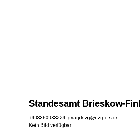
Standesamt Brieskow-Fin
+493360988224
fgnaqrfnzg@nzg-o-s.qr
Kein Bild verfügbar