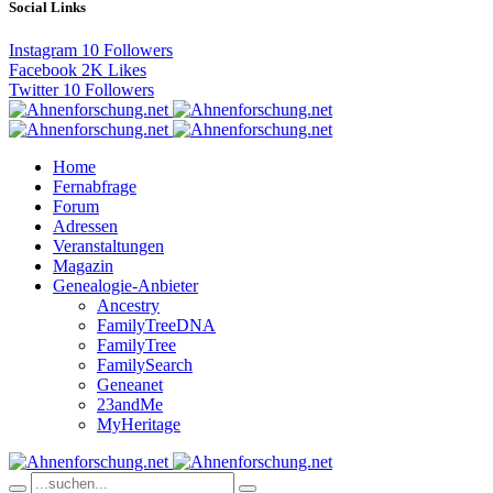
Social Links
Instagram
10
Followers
Facebook
2K
Likes
Twitter
10
Followers
Home
Fernabfrage
Forum
Adressen
Veranstaltungen
Magazin
Genealogie-Anbieter
Ancestry
FamilyTreeDNA
FamilyTree
FamilySearch
Geneanet
23andMe
MyHeritage