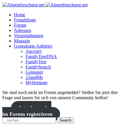
Home
Fernabfrage
Forum
Adressen
Veranstaltungen
Magazin
Genealogie-Anbieter
Ancestry
FamilyTreeDNA
FamilyTree
FamilySearch
Geneanet
23andMe
MyHeritage
Sie sind noch nicht im Forum angemeldet? Stellen Sie jetzt ihre
Frage und lassen Sie sich von unserer Community helfen!
Jetzt kostenlos
im Forum registrieren
Search