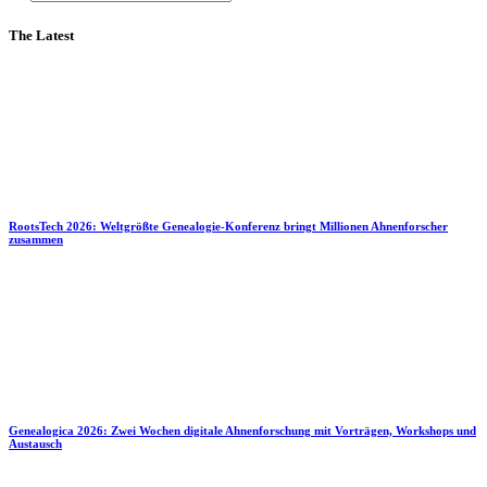
The Latest
RootsTech 2026: Weltgrößte Genealogie-Konferenz bringt Millionen Ahnenforscher
zusammen
Genealogica 2026: Zwei Wochen digitale Ahnenforschung mit Vorträgen, Workshops und
Austausch