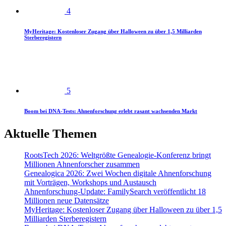
4
MyHeritage: Kostenloser Zugang über Halloween zu über 1,5 Milliarden
Sterberegistern
5
Boom bei DNA-Tests: Ahnenforschung erlebt rasant wachsenden Markt
Aktuelle Themen
RootsTech 2026: Weltgrößte Genealogie-Konferenz bringt
Millionen Ahnenforscher zusammen
Genealogica 2026: Zwei Wochen digitale Ahnenforschung
mit Vorträgen, Workshops und Austausch
Ahnenforschung-Update: FamilySearch veröffentlicht 18
Millionen neue Datensätze
MyHeritage: Kostenloser Zugang über Halloween zu über 1,5
Milliarden Sterberegistern