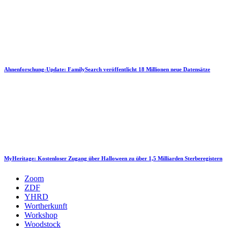
Ahnenforschung-Update: FamilySearch veröffentlicht 18 Millionen neue Datensätze
MyHeritage: Kostenloser Zugang über Halloween zu über 1,5 Milliarden Sterberegistern
Zoom
ZDF
YHRD
Wortherkunft
Workshop
Woodstock