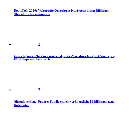
RootsTech 2026: Weltgrößte Genealogie-Konferenz bringt Millionen
Ahnenforscher zusammen
2
Genealogica 2026: Zwei Wochen digitale Ahnenforschung mit Vorträgen,
Workshops und Austausch
3
Ahnenforschung-Update: FamilySearch veröffentlicht 18 Millionen neue
Datensätze