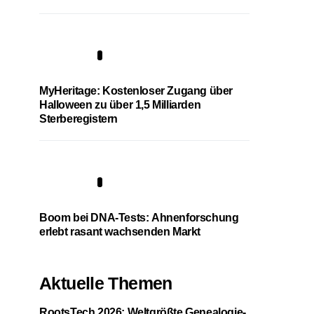
4
MyHeritage: Kostenloser Zugang über
Halloween zu über 1,5 Milliarden
Sterberegistern
5
Boom bei DNA-Tests: Ahnenforschung
erlebt rasant wachsenden Markt
Aktuelle Themen
RootsTech 2026: Weltgrößte Genealogie-