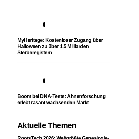
4
MyHeritage: Kostenloser Zugang über
Halloween zu über 1,5 Milliarden
Sterberegistern
5
Boom bei DNA-Tests: Ahnenforschung
erlebt rasant wachsenden Markt
Aktuelle Themen
RootsTech 2026: Weltgrößte Genealogie-