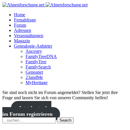
Home
Fernabfrage
Forum
Adressen
Veranstaltungen
Magazin
Genealogie-Anbieter
Ancestry
FamilyTreeDNA
FamilyTree
FamilySearch
Geneanet
23andMe
MyHeritage
Sie sind noch nicht im Forum angemeldet? Stellen Sie jetzt ihre
Frage und lassen Sie sich von unserer Community helfen!
Jetzt kostenlos
im Forum registrieren
Search