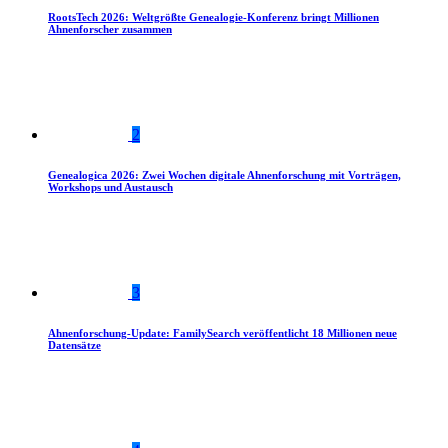
RootsTech 2026: Weltgrößte Genealogie-Konferenz bringt Millionen
Ahnenforscher zusammen
2
Genealogica 2026: Zwei Wochen digitale Ahnenforschung mit Vorträgen,
Workshops und Austausch
3
Ahnenforschung-Update: FamilySearch veröffentlicht 18 Millionen neue
Datensätze