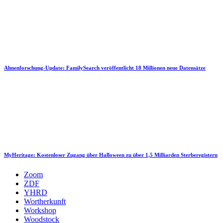
Ahnenforschung-Update: FamilySearch veröffentlicht 18 Millionen neue Datensätze
MyHeritage: Kostenloser Zugang über Halloween zu über 1,5 Milliarden Sterberegistern
Zoom
ZDF
YHRD
Wortherkunft
Workshop
Woodstock