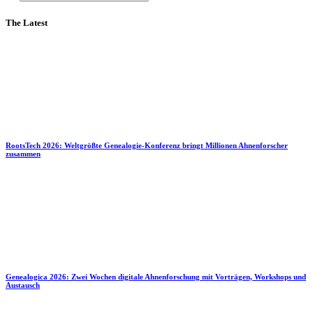
The Latest
RootsTech 2026: Weltgrößte Genealogie-Konferenz bringt Millionen Ahnenforscher
zusammen
Genealogica 2026: Zwei Wochen digitale Ahnenforschung mit Vorträgen, Workshops und
Austausch