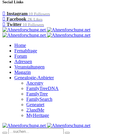
Social Links
Instagram
10
Followers
Facebook
2K
Likes
Twitter
10
Followers
Home
Fernabfrage
Forum
Adressen
Veranstaltungen
Magazin
Genealogie-Anbieter
Ancestry
FamilyTreeDNA
FamilyTree
FamilySearch
Geneanet
23andMe
MyHeritage