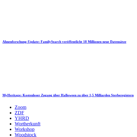
Ahnenforschung-Update: FamilySearch veröffentlicht 18 Millionen neue Datensätze
MyHeritage: Kostenloser Zugang über Halloween zu über 1,5 Milliarden Sterberegistern
Zoom
ZDF
YHRD
Wortherkunft
Workshop
Woodstock