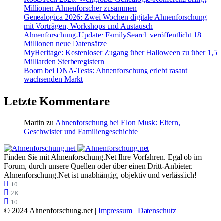
Millionen Ahnenforscher zusammen
Genealogica 2026: Zwei Wochen digitale Ahnenforschung
mit Vorträgen, Workshops und Austausch
Ahnenforschung-Update: FamilySearch veröffentlicht 18
Millionen neue Datensätze
MyHeritage: Kostenloser Zugang über Halloween zu über 1,5
Milliarden Sterberegistern
Boom bei DNA-Tests: Ahnenforschung erlebt rasant
wachsenden Markt
Letzte Kommentare
Martin
zu
Ahnenforschung bei Elon Musk: Eltern,
Geschwister und Familiengeschichte
Finden Sie mit Ahnenforschung.Net Ihre Vorfahren. Egal ob im
Forum, durch unsere Quellen oder über einen Dritt-Anbieter.
Ahnenforschung.Net ist unabhängig, objektiv und verlässlich!
10
2K
10
© 2024 Ahnenforschung.net |
Impressum
|
Datenschutz