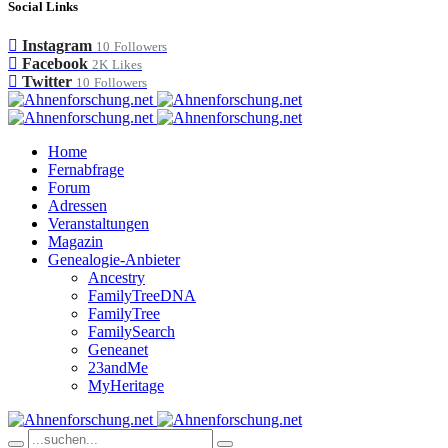
Social Links
Instagram
10
Followers
Facebook
2K
Likes
Twitter
10
Followers
Home
Fernabfrage
Forum
Adressen
Veranstaltungen
Magazin
Genealogie-Anbieter
Ancestry
FamilyTreeDNA
FamilyTree
FamilySearch
Geneanet
23andMe
MyHeritage