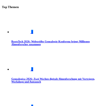
Top Themen
1
RootsTech 2026: Weltgrößte Genealogie-Konferenz bringt Millionen
Ahnenforscher zusammen
2
Genealogica 2026: Zwei Wochen digitale Ahnenforschung mit Vorträgen,
Workshops und Austausch