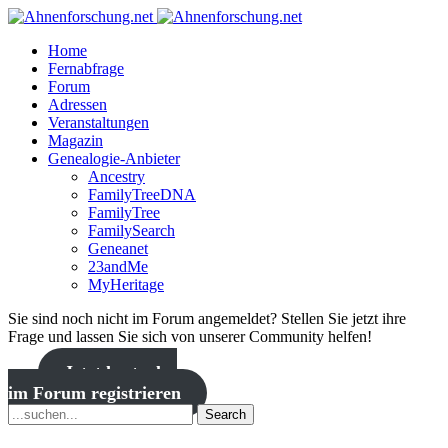
Home
Fernabfrage
Forum
Adressen
Veranstaltungen
Magazin
Genealogie-Anbieter
Ancestry
FamilyTreeDNA
FamilyTree
FamilySearch
Geneanet
23andMe
MyHeritage
Sie sind noch nicht im Forum angemeldet? Stellen Sie jetzt ihre
Frage und lassen Sie sich von unserer Community helfen!
Jetzt kostenlos
im Forum registrieren
Search