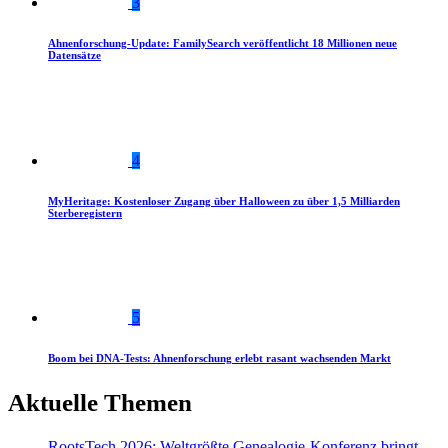
3
Ahnenforschung-Update: FamilySearch veröffentlicht 18 Millionen neue
Datensätze
4
MyHeritage: Kostenloser Zugang über Halloween zu über 1,5 Milliarden
Sterberegistern
5
Boom bei DNA-Tests: Ahnenforschung erlebt rasant wachsenden Markt
Aktuelle Themen
RootsTech 2026: Weltgrößte Genealogie-Konferenz bringt