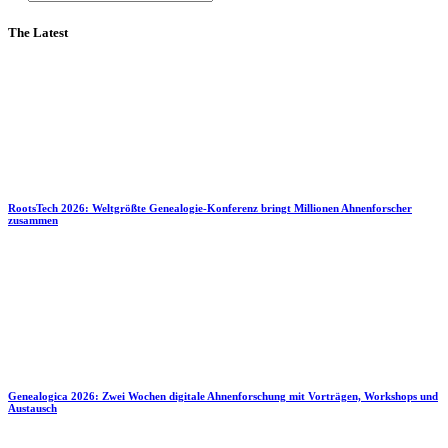
The Latest
RootsTech 2026: Weltgrößte Genealogie-Konferenz bringt Millionen Ahnenforscher
zusammen
Genealogica 2026: Zwei Wochen digitale Ahnenforschung mit Vorträgen, Workshops und
Austausch