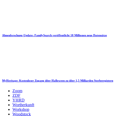
Ahnenforschung-Update: FamilySearch veröffentlicht 18 Millionen neue Datensätze
MyHeritage: Kostenloser Zugang über Halloween zu über 1,5 Milliarden Sterberegistern
Zoom
ZDF
YHRD
Wortherkunft
Workshop
Woodstock