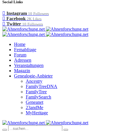
Social Links
Instagram
10
Followers
Facebook
2K
Likes
Twitter
10
Followers
Home
Fernabfrage
Forum
Adressen
Veranstaltungen
Magazin
Genealogie-Anbieter
Ancestry
FamilyTreeDNA
FamilyTree
FamilySearch
Geneanet
23andMe
MyHeritage