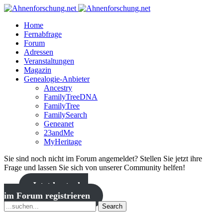
Home
Fernabfrage
Forum
Adressen
Veranstaltungen
Magazin
Genealogie-Anbieter
Ancestry
FamilyTreeDNA
FamilyTree
FamilySearch
Geneanet
23andMe
MyHeritage
Sie sind noch nicht im Forum angemeldet? Stellen Sie jetzt ihre
Frage und lassen Sie sich von unserer Community helfen!
Jetzt kostenlos
im Forum registrieren
Search