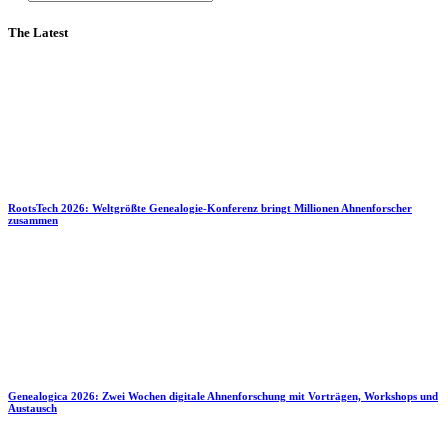
The Latest
RootsTech 2026: Weltgrößte Genealogie-Konferenz bringt Millionen Ahnenforscher
zusammen
Genealogica 2026: Zwei Wochen digitale Ahnenforschung mit Vorträgen, Workshops und
Austausch