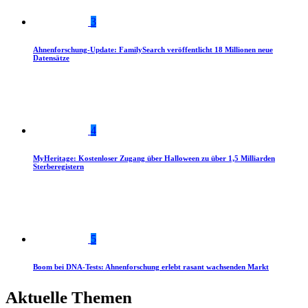
3
Ahnenforschung-Update: FamilySearch veröffentlicht 18 Millionen neue
Datensätze
4
MyHeritage: Kostenloser Zugang über Halloween zu über 1,5 Milliarden
Sterberegistern
5
Boom bei DNA-Tests: Ahnenforschung erlebt rasant wachsenden Markt
Aktuelle Themen