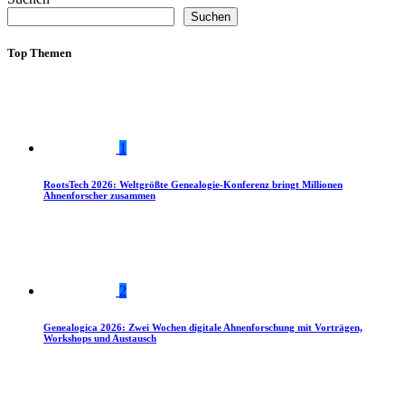
Suchen
Top Themen
1
RootsTech 2026: Weltgrößte Genealogie-Konferenz bringt Millionen
Ahnenforscher zusammen
2
Genealogica 2026: Zwei Wochen digitale Ahnenforschung mit Vorträgen,
Workshops und Austausch