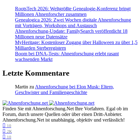
RootsTech 2026: Weltgrößte Genealogie-Konferenz bringt
Millionen Ahnenforscher zusammen
Genealogica 2026: Zwei Wochen digitale Ahnenforschung
mit Vorträgen, Workshops und Austausch
Ahnenforschung-Update: FamilySearch veröffentlicht 18
Millionen neue Datensätze
MyHeritage: Kostenloser Zugang über Halloween zu über 1,5
Milliarden Sterberegistern
Boom bei DNA-Tests: Ahnenforschung erlebt rasant
wachsenden Markt
Letzte Kommentare
Martin
zu
Ahnenforschung bei Elon Musk: Eltern,
Geschwister und Familiengeschichte
Finden Sie mit Ahnenforschung.Net Ihre Vorfahren. Egal ob im
Forum, durch unsere Quellen oder über einen Dritt-Anbieter.
Ahnenforschung.Net ist unabhängig, objektiv und verlässlich!
10
2K
10