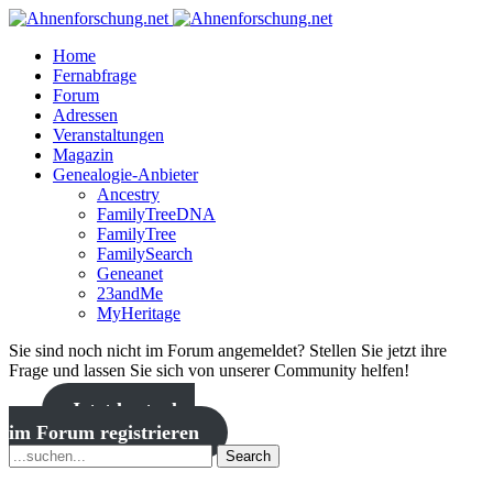
Home
Fernabfrage
Forum
Adressen
Veranstaltungen
Magazin
Genealogie-Anbieter
Ancestry
FamilyTreeDNA
FamilyTree
FamilySearch
Geneanet
23andMe
MyHeritage
Sie sind noch nicht im Forum angemeldet? Stellen Sie jetzt ihre
Frage und lassen Sie sich von unserer Community helfen!
Jetzt kostenlos
im Forum registrieren
Search