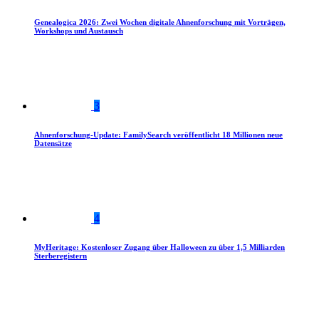
Genealogica 2026: Zwei Wochen digitale Ahnenforschung mit Vorträgen,
Workshops und Austausch
3
Ahnenforschung-Update: FamilySearch veröffentlicht 18 Millionen neue
Datensätze
4
MyHeritage: Kostenloser Zugang über Halloween zu über 1,5 Milliarden
Sterberegistern