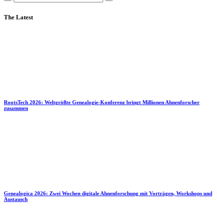
The Latest
RootsTech 2026: Weltgrößte Genealogie-Konferenz bringt Millionen Ahnenforscher
zusammen
Genealogica 2026: Zwei Wochen digitale Ahnenforschung mit Vorträgen, Workshops und
Austausch