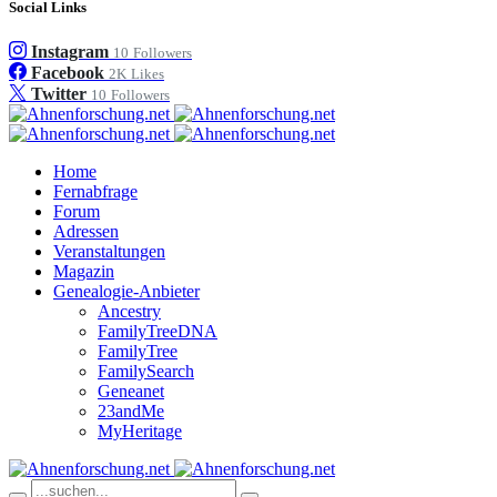
Social Links
Instagram
10
Followers
Facebook
2K
Likes
Twitter
10
Followers
Home
Fernabfrage
Forum
Adressen
Veranstaltungen
Magazin
Genealogie-Anbieter
Ancestry
FamilyTreeDNA
FamilyTree
FamilySearch
Geneanet
23andMe
MyHeritage