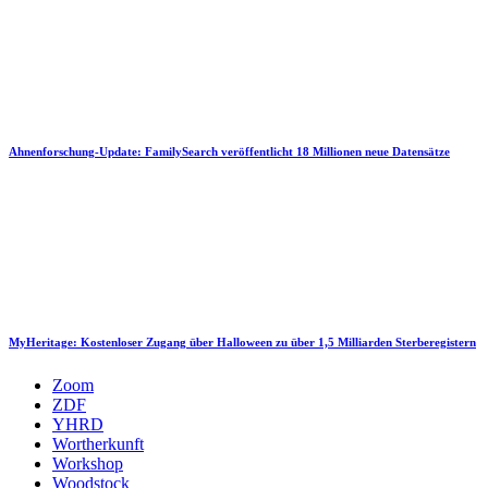
Ahnenforschung-Update: FamilySearch veröffentlicht 18 Millionen neue Datensätze
MyHeritage: Kostenloser Zugang über Halloween zu über 1,5 Milliarden Sterberegistern
Zoom
ZDF
YHRD
Wortherkunft
Workshop
Woodstock