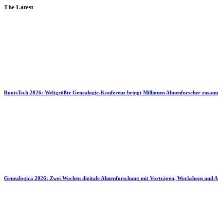
The Latest
RootsTech 2026: Weltgrößte Genealogie-Konferenz bringt Millionen Ahnenforscher zusa
Genealogica 2026: Zwei Wochen digitale Ahnenforschung mit Vorträgen, Workshops und A