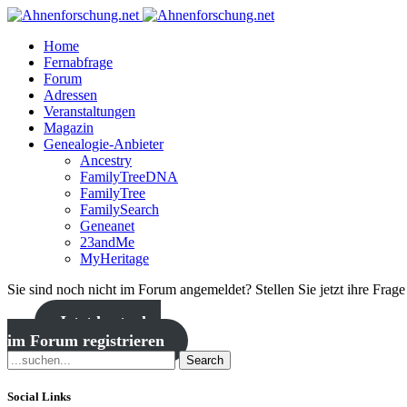
Home
Fernabfrage
Forum
Adressen
Veranstaltungen
Magazin
Genealogie-Anbieter
Ancestry
FamilyTreeDNA
FamilyTree
FamilySearch
Geneanet
23andMe
MyHeritage
Sie sind noch nicht im Forum angemeldet? Stellen Sie jetzt ihre Frag
Jetzt kostenlos
im Forum registrieren
Search
Social Links