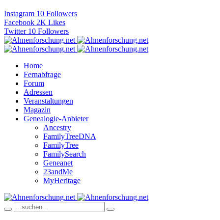
Instagram
10
Followers
Facebook
2K
Likes
Twitter
10
Followers
Home
Fernabfrage
Forum
Adressen
Veranstaltungen
Magazin
Genealogie-Anbieter
Ancestry
FamilyTreeDNA
FamilyTree
FamilySearch
Geneanet
23andMe
MyHeritage