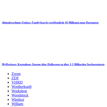
Ahnenforschung-Update: FamilySearch veröffentlicht 18 Millionen neue Datensätze
MyHeritage: Kostenloser Zugang über Halloween zu über 1,5 Milliarden Sterberegistern
Zoom
ZDF
YHRD
Wortherkunft
Workshop
Woodstock
Windsor
William