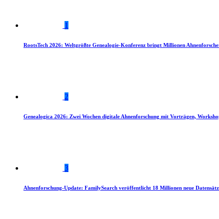
1
RootsTech 2026: Weltgrößte Genealogie-Konferenz bringt Millionen Ahnenforsch
2
Genealogica 2026: Zwei Wochen digitale Ahnenforschung mit Vorträgen, Worksho
3
Ahnenforschung-Update: FamilySearch veröffentlicht 18 Millionen neue Datensätz