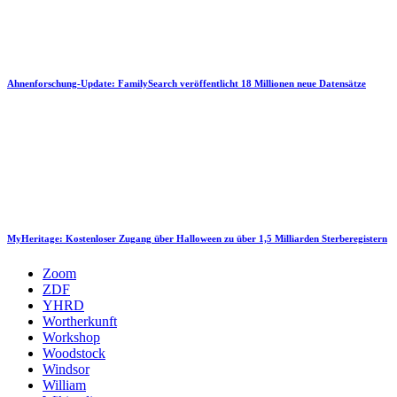
Ahnenforschung-Update: FamilySearch veröffentlicht 18 Millionen neue Datensätze
MyHeritage: Kostenloser Zugang über Halloween zu über 1,5 Milliarden Sterberegistern
Zoom
ZDF
YHRD
Wortherkunft
Workshop
Woodstock
Windsor
William