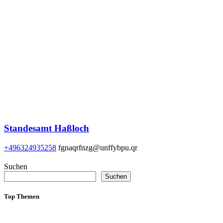
Standesamt Haßloch
+496324935258
fgnaqrfnzg@unffybpu.qr
Suchen
Suchen
Top Themen