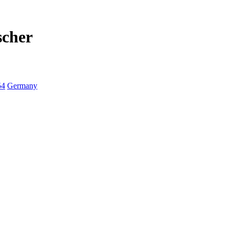
scher
54
Germany