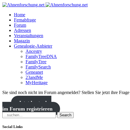
Home
Fernabfrage
Forum
Adressen
Veranstaltungen
Magazin
Genealogie-Anbieter
Ancestry
FamilyTreeDNA
FamilyTree
FamilySearch
Geneanet
23andMe
MyHeritage
Sie sind noch nicht im Forum angemeldet? Stellen Sie jetzt ihre Frag
Jetzt kostenlos
im Forum registrieren
Search
Social Links