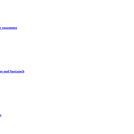
er zusammen
ps und Austausch
e