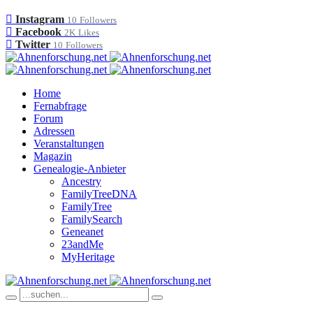
Instagram
10
Followers
Facebook
2K
Likes
Twitter
10
Followers
Home
Fernabfrage
Forum
Adressen
Veranstaltungen
Magazin
Genealogie-Anbieter
Ancestry
FamilyTreeDNA
FamilyTree
FamilySearch
Geneanet
23andMe
MyHeritage