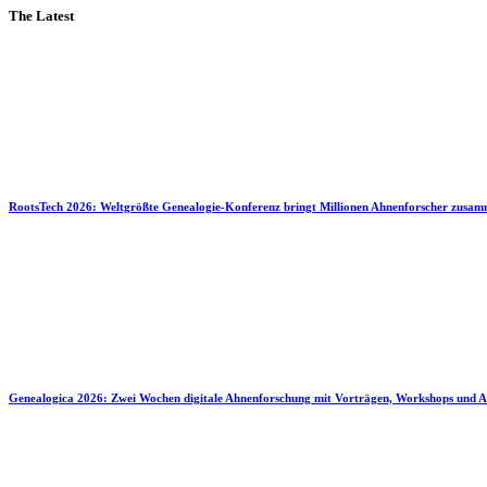
The Latest
RootsTech 2026: Weltgrößte Genealogie-Konferenz bringt Millionen Ahnenforscher zusa
Genealogica 2026: Zwei Wochen digitale Ahnenforschung mit Vorträgen, Workshops und A