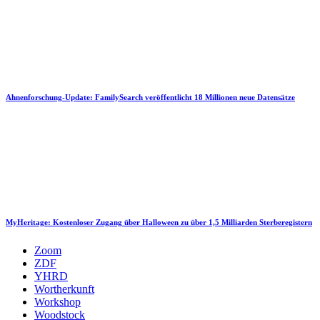
Ahnenforschung-Update: FamilySearch veröffentlicht 18 Millionen neue Datensätze
MyHeritage: Kostenloser Zugang über Halloween zu über 1,5 Milliarden Sterberegistern
Zoom
ZDF
YHRD
Wortherkunft
Workshop
Woodstock