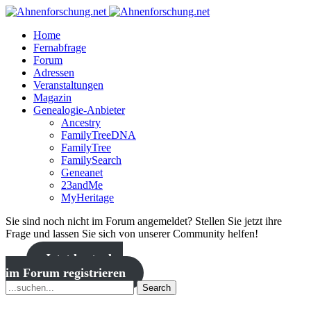
Home
Fernabfrage
Forum
Adressen
Veranstaltungen
Magazin
Genealogie-Anbieter
Ancestry
FamilyTreeDNA
FamilyTree
FamilySearch
Geneanet
23andMe
MyHeritage
Sie sind noch nicht im Forum angemeldet? Stellen Sie jetzt ihre
Frage und lassen Sie sich von unserer Community helfen!
Jetzt kostenlos
im Forum registrieren
Search