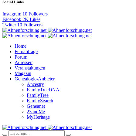
Social Links
Instagram
10
Followers
Facebook
2K
Likes
Twitter
10
Followers
Home
Fernabfrage
Forum
Adressen
Veranstaltungen
Magazin
Genealogie-Anbieter
Ancestry
FamilyTreeDNA
FamilyTree
FamilySearch
Geneanet
23andMe
MyHeritage