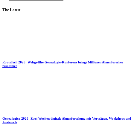
The Latest
RootsTech 2026: Weltgrößte Genealogie-Konferenz bringt Millionen Ahnenforscher
zusammen
Genealogica 2026: Zwei Wochen digitale Ahnenforschung mit Vorträgen, Workshops und
Austausch