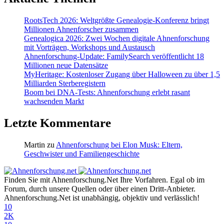
RootsTech 2026: Weltgrößte Genealogie-Konferenz bringt
Millionen Ahnenforscher zusammen
Genealogica 2026: Zwei Wochen digitale Ahnenforschung
mit Vorträgen, Workshops und Austausch
Ahnenforschung-Update: FamilySearch veröffentlicht 18
Millionen neue Datensätze
MyHeritage: Kostenloser Zugang über Halloween zu über 1,5
Milliarden Sterberegistern
Boom bei DNA-Tests: Ahnenforschung erlebt rasant
wachsenden Markt
Letzte Kommentare
Martin
zu
Ahnenforschung bei Elon Musk: Eltern,
Geschwister und Familiengeschichte
Finden Sie mit Ahnenforschung.Net Ihre Vorfahren. Egal ob im
Forum, durch unsere Quellen oder über einen Dritt-Anbieter.
Ahnenforschung.Net ist unabhängig, objektiv und verlässlich!
10
2K