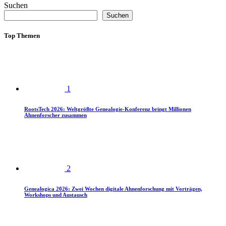
Suchen
Suchen
Top Themen
1
RootsTech 2026: Weltgrößte Genealogie-Konferenz bringt Millionen
Ahnenforscher zusammen
2
Genealogica 2026: Zwei Wochen digitale Ahnenforschung mit Vorträgen,
Workshops und Austausch