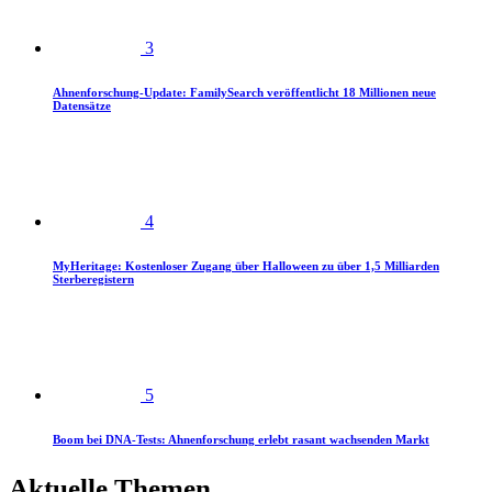
3
Ahnenforschung-Update: FamilySearch veröffentlicht 18 Millionen neue
Datensätze
4
MyHeritage: Kostenloser Zugang über Halloween zu über 1,5 Milliarden
Sterberegistern
5
Boom bei DNA-Tests: Ahnenforschung erlebt rasant wachsenden Markt
Aktuelle Themen