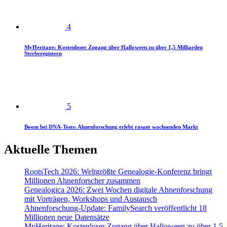
4
MyHeritage: Kostenloser Zugang über Halloween zu über 1,5 Milliarden
Sterberegistern
5
Boom bei DNA-Tests: Ahnenforschung erlebt rasant wachsenden Markt
Aktuelle Themen
RootsTech 2026: Weltgrößte Genealogie-Konferenz bringt
Millionen Ahnenforscher zusammen
Genealogica 2026: Zwei Wochen digitale Ahnenforschung
mit Vorträgen, Workshops und Austausch
Ahnenforschung-Update: FamilySearch veröffentlicht 18
Millionen neue Datensätze
MyHeritage: Kostenloser Zugang über Halloween zu über 1,5