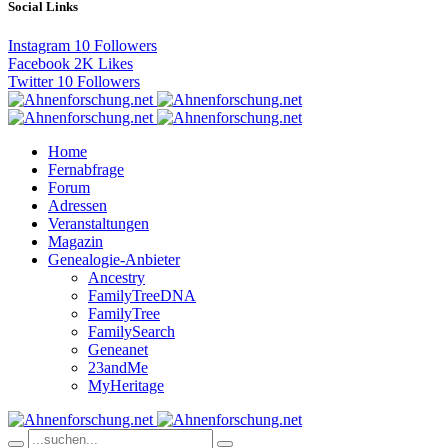
Social Links
Instagram
10
Followers
Facebook
2K
Likes
Twitter
10
Followers
Home
Fernabfrage
Forum
Adressen
Veranstaltungen
Magazin
Genealogie-Anbieter
Ancestry
FamilyTreeDNA
FamilyTree
FamilySearch
Geneanet
23andMe
MyHeritage