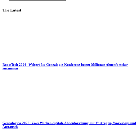
The Latest
RootsTech 2026: Weltgrößte Genealogie-Konferenz bringt Millionen Ahnenforscher
zusammen
Genealogica 2026: Zwei Wochen digitale Ahnenforschung mit Vorträgen, Workshops und
Austausch