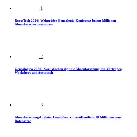
1
RootsTech 2026: Weltgrößte Genealogie-Konferenz bringt Millionen
Ahnenforscher zusammen
2
Genealogica 2026: Zwei Wochen digitale Ahnenforschung mit Vorträgen,
Workshops und Austausch
3
Ahnenforschung-Update: FamilySearch veröffentlicht 18 Millionen neue
Datensätze