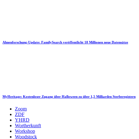
Ahnenforschung-Update: FamilySearch veröffentlicht 18 Millionen neue Datensätze
MyHeritage: Kostenloser Zugang über Halloween zu über 1,5 Milliarden Sterberegistern
Zoom
ZDF
YHRD
Wortherkunft
Workshop
Woodstock