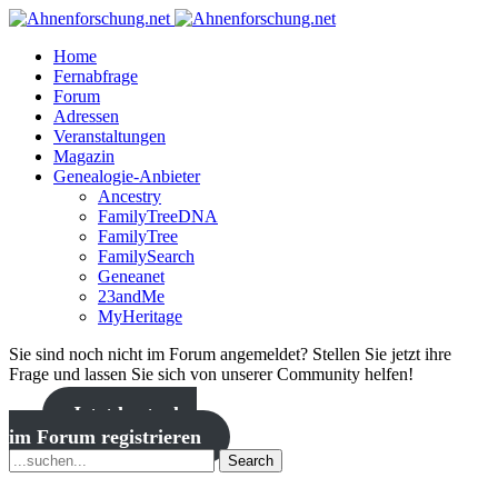
Home
Fernabfrage
Forum
Adressen
Veranstaltungen
Magazin
Genealogie-Anbieter
Ancestry
FamilyTreeDNA
FamilyTree
FamilySearch
Geneanet
23andMe
MyHeritage
Sie sind noch nicht im Forum angemeldet? Stellen Sie jetzt ihre
Frage und lassen Sie sich von unserer Community helfen!
Jetzt kostenlos
im Forum registrieren
Search