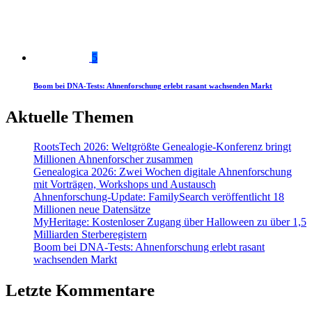
5
Boom bei DNA-Tests: Ahnenforschung erlebt rasant wachsenden Markt
Aktuelle Themen
RootsTech 2026: Weltgrößte Genealogie-Konferenz bringt
Millionen Ahnenforscher zusammen
Genealogica 2026: Zwei Wochen digitale Ahnenforschung
mit Vorträgen, Workshops und Austausch
Ahnenforschung-Update: FamilySearch veröffentlicht 18
Millionen neue Datensätze
MyHeritage: Kostenloser Zugang über Halloween zu über 1,5
Milliarden Sterberegistern
Boom bei DNA-Tests: Ahnenforschung erlebt rasant
wachsenden Markt
Letzte Kommentare