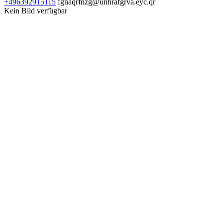
+496392915115
fgnaqrfnzg@unhrafgrva.eyc.qr
Kein Bild verfügbar