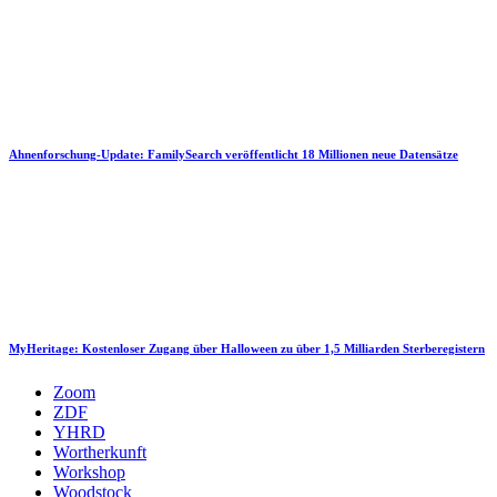
Ahnenforschung-Update: FamilySearch veröffentlicht 18 Millionen neue Datensätze
MyHeritage: Kostenloser Zugang über Halloween zu über 1,5 Milliarden Sterberegistern
Zoom
ZDF
YHRD
Wortherkunft
Workshop
Woodstock