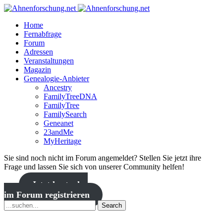
Home
Fernabfrage
Forum
Adressen
Veranstaltungen
Magazin
Genealogie-Anbieter
Ancestry
FamilyTreeDNA
FamilyTree
FamilySearch
Geneanet
23andMe
MyHeritage
Sie sind noch nicht im Forum angemeldet? Stellen Sie jetzt ihre
Frage und lassen Sie sich von unserer Community helfen!
Jetzt kostenlos
im Forum registrieren
Search