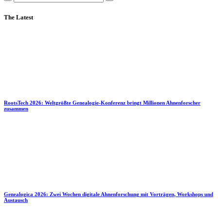
The Latest
RootsTech 2026: Weltgrößte Genealogie-Konferenz bringt Millionen Ahnenforscher
zusammen
Genealogica 2026: Zwei Wochen digitale Ahnenforschung mit Vorträgen, Workshops und
Austausch