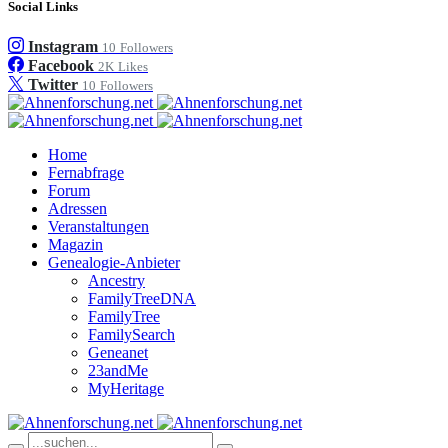
Social Links
Instagram
10
Followers
Facebook
2K
Likes
Twitter
10
Followers
Home
Fernabfrage
Forum
Adressen
Veranstaltungen
Magazin
Genealogie-Anbieter
Ancestry
FamilyTreeDNA
FamilyTree
FamilySearch
Geneanet
23andMe
MyHeritage