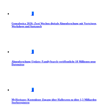
2
Genealogica 2026: Zwei Wochen digitale Ahnenforschung mit Vorträgen,
Workshops und Austausch
3
Ahnenforschung-Update: FamilySearch veröffentlicht 18 Millionen neue
Datensätze
4
MyHeritage: Kostenloser Zugang über Halloween zu über 1,5 Milliarden
Sterberegistern