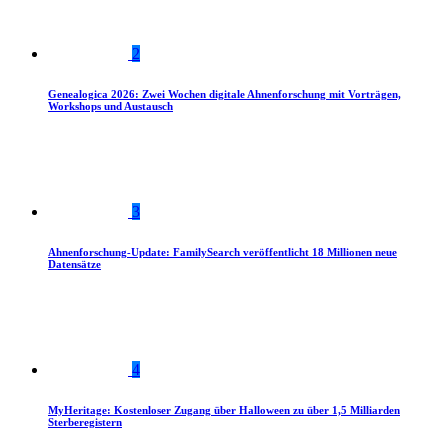
2
Genealogica 2026: Zwei Wochen digitale Ahnenforschung mit Vorträgen,
Workshops und Austausch
3
Ahnenforschung-Update: FamilySearch veröffentlicht 18 Millionen neue
Datensätze
4
MyHeritage: Kostenloser Zugang über Halloween zu über 1,5 Milliarden
Sterberegistern