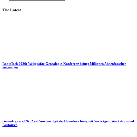
The Latest
RootsTech 2026: Weltgrößte Genealogie-Konferenz bringt Millionen Ahnenforscher
zusammen
Genealogica 2026: Zwei Wochen digitale Ahnenforschung mit Vorträgen, Workshops und
Austausch