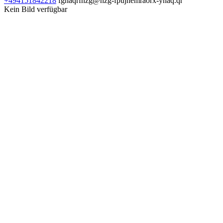
+494151842218
fgnaqrfnzg@nzg-fpujnemraorx-ynaq.qr
Kein Bild verfügbar