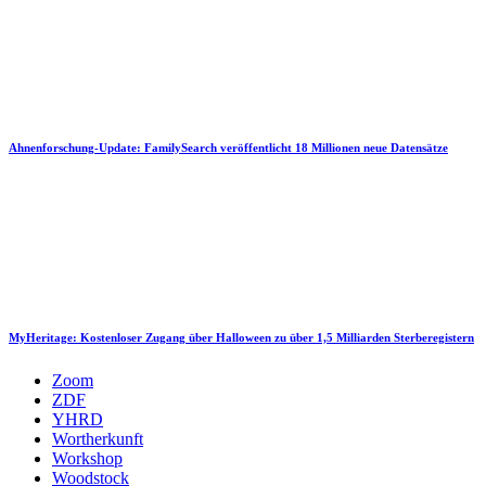
Ahnenforschung-Update: FamilySearch veröffentlicht 18 Millionen neue Datensätze
MyHeritage: Kostenloser Zugang über Halloween zu über 1,5 Milliarden Sterberegistern
Zoom
ZDF
YHRD
Wortherkunft
Workshop
Woodstock