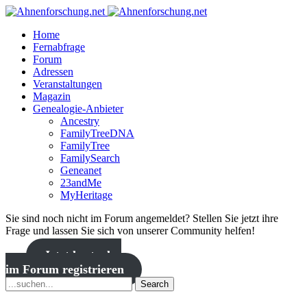
Home
Fernabfrage
Forum
Adressen
Veranstaltungen
Magazin
Genealogie-Anbieter
Ancestry
FamilyTreeDNA
FamilyTree
FamilySearch
Geneanet
23andMe
MyHeritage
Sie sind noch nicht im Forum angemeldet? Stellen Sie jetzt ihre
Frage und lassen Sie sich von unserer Community helfen!
Jetzt kostenlos
im Forum registrieren
Search