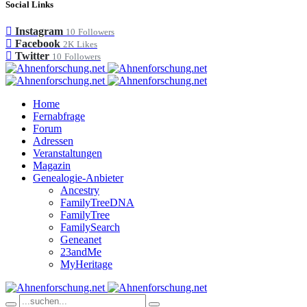
Social Links
Instagram
10
Followers
Facebook
2K
Likes
Twitter
10
Followers
Home
Fernabfrage
Forum
Adressen
Veranstaltungen
Magazin
Genealogie-Anbieter
Ancestry
FamilyTreeDNA
FamilyTree
FamilySearch
Geneanet
23andMe
MyHeritage