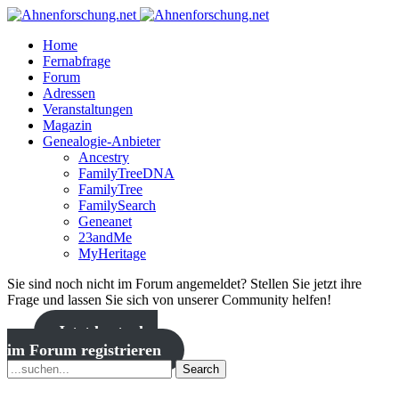
Home
Fernabfrage
Forum
Adressen
Veranstaltungen
Magazin
Genealogie-Anbieter
Ancestry
FamilyTreeDNA
FamilyTree
FamilySearch
Geneanet
23andMe
MyHeritage
Sie sind noch nicht im Forum angemeldet? Stellen Sie jetzt ihre
Frage und lassen Sie sich von unserer Community helfen!
Jetzt kostenlos
im Forum registrieren
Search