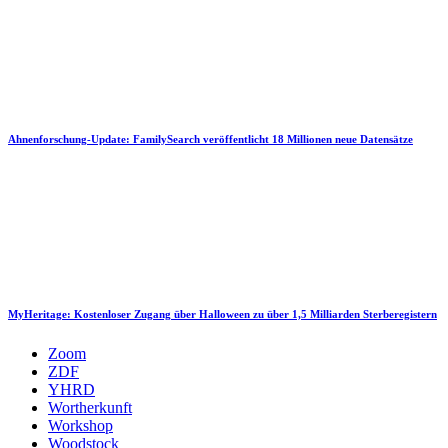
Ahnenforschung-Update: FamilySearch veröffentlicht 18 Millionen neue Datensätze
MyHeritage: Kostenloser Zugang über Halloween zu über 1,5 Milliarden Sterberegistern
Zoom
ZDF
YHRD
Wortherkunft
Workshop
Woodstock