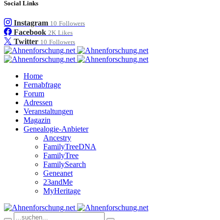
Social Links
Instagram
10
Followers
Facebook
2K
Likes
Twitter
10
Followers
Home
Fernabfrage
Forum
Adressen
Veranstaltungen
Magazin
Genealogie-Anbieter
Ancestry
FamilyTreeDNA
FamilyTree
FamilySearch
Geneanet
23andMe
MyHeritage