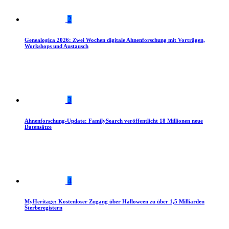
2
Genealogica 2026: Zwei Wochen digitale Ahnenforschung mit Vorträgen,
Workshops und Austausch
3
Ahnenforschung-Update: FamilySearch veröffentlicht 18 Millionen neue
Datensätze
4
MyHeritage: Kostenloser Zugang über Halloween zu über 1,5 Milliarden
Sterberegistern