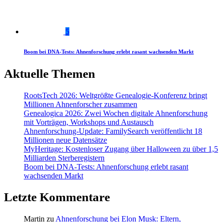
5
Boom bei DNA-Tests: Ahnenforschung erlebt rasant wachsenden Markt
Aktuelle Themen
RootsTech 2026: Weltgrößte Genealogie-Konferenz bringt
Millionen Ahnenforscher zusammen
Genealogica 2026: Zwei Wochen digitale Ahnenforschung
mit Vorträgen, Workshops und Austausch
Ahnenforschung-Update: FamilySearch veröffentlicht 18
Millionen neue Datensätze
MyHeritage: Kostenloser Zugang über Halloween zu über 1,5
Milliarden Sterberegistern
Boom bei DNA-Tests: Ahnenforschung erlebt rasant
wachsenden Markt
Letzte Kommentare
Martin
zu
Ahnenforschung bei Elon Musk: Eltern,