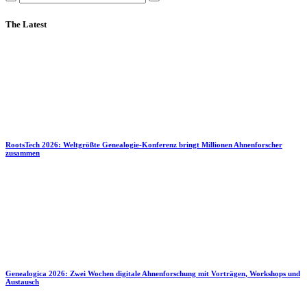
The Latest
RootsTech 2026: Weltgrößte Genealogie-Konferenz bringt Millionen Ahnenforscher
zusammen
Genealogica 2026: Zwei Wochen digitale Ahnenforschung mit Vorträgen, Workshops und
Austausch