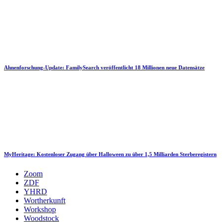
Ahnenforschung-Update: FamilySearch veröffentlicht 18 Millionen neue Datensätze
MyHeritage: Kostenloser Zugang über Halloween zu über 1,5 Milliarden Sterberegistern
Zoom
ZDF
YHRD
Wortherkunft
Workshop
Woodstock