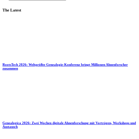
The Latest
RootsTech 2026: Weltgrößte Genealogie-Konferenz bringt Millionen Ahnenforscher
zusammen
Genealogica 2026: Zwei Wochen digitale Ahnenforschung mit Vorträgen, Workshops und
Austausch