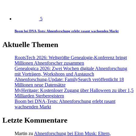
5
Boom bei DNA-Tests: Ahnenforschung erlebt rasant wachsenden Markt
Aktuelle Themen
RootsTech 2026: Weltgrößte Genealogie-Konferenz bringt
Millionen Ahnenforscher zusammen
Genealogica 2026: Zwei Wochen digitale Ahnenforschung
mit Vorträgen, Workshops und Austausch
Ahnenforschung-Update: FamilySearch veröffentlicht 18
Millionen neue Datensätze
MyHeritage: Kostenloser Zugang über Halloween zu über 1,5
Milliarden Sterberegistern
Boom bei DNA-Tests: Ahnenforschung erlebt rasant
wachsenden Markt
Letzte Kommentare
Martin
zu
Ahnenforschung bei Elon Musk: Eltern,