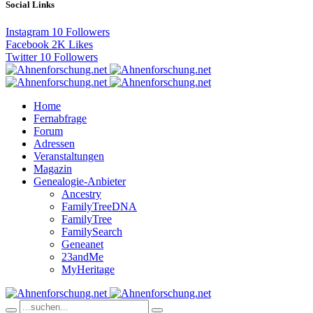
Social Links
Instagram
10
Followers
Facebook
2K
Likes
Twitter
10
Followers
Home
Fernabfrage
Forum
Adressen
Veranstaltungen
Magazin
Genealogie-Anbieter
Ancestry
FamilyTreeDNA
FamilyTree
FamilySearch
Geneanet
23andMe
MyHeritage