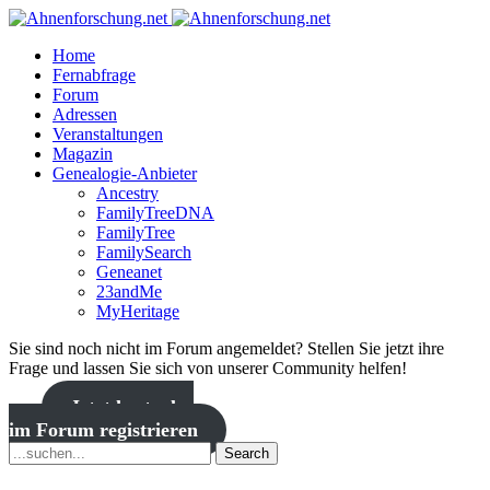
Home
Fernabfrage
Forum
Adressen
Veranstaltungen
Magazin
Genealogie-Anbieter
Ancestry
FamilyTreeDNA
FamilyTree
FamilySearch
Geneanet
23andMe
MyHeritage
Sie sind noch nicht im Forum angemeldet? Stellen Sie jetzt ihre
Frage und lassen Sie sich von unserer Community helfen!
Jetzt kostenlos
im Forum registrieren
Search