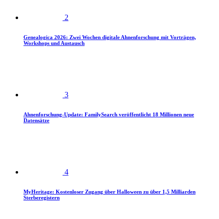
2
Genealogica 2026: Zwei Wochen digitale Ahnenforschung mit Vorträgen,
Workshops und Austausch
3
Ahnenforschung-Update: FamilySearch veröffentlicht 18 Millionen neue
Datensätze
4
MyHeritage: Kostenloser Zugang über Halloween zu über 1,5 Milliarden
Sterberegistern