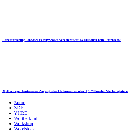
Ahnenforschung-Update: FamilySearch veröffentlicht 18 Millionen neue Datensätze
MyHeritage: Kostenloser Zugang über Halloween zu über 1,5 Milliarden Sterberegistern
Zoom
ZDF
YHRD
Wortherkunft
Workshop
Woodstock