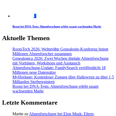
5
Boom bei DNA-Tests: Ahnenforschung erlebt rasant wachsenden Markt
Aktuelle Themen
RootsTech 2026: Weltgrößte Genealogie-Konferenz bringt
Millionen Ahnenforscher zusammen
Genealogica 2026: Zwei Wochen digitale Ahnenforschung
mit Vorträgen, Workshops und Austausch
Ahnenforschung-Update: FamilySearch veröffentlicht 18
Millionen neue Datensätze
MyHeritage: Kostenloser Zugang über Halloween zu über 1,5
Milliarden Sterberegistern
Boom bei DNA-Tests: Ahnenforschung erlebt rasant
wachsenden Markt
Letzte Kommentare
Martin
zu
Ahnenforschung bei Elon Musk: Eltern,