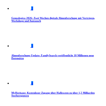
2
Genealogica 2026: Zwei Wochen digitale Ahnenforschung mit Vorträgen,
Workshops und Austausch
3
Ahnenforschung-Update: FamilySearch veröffentlicht 18 Millionen neue
Datensätze
4
MyHeritage: Kostenloser Zugang über Halloween zu über 1,5 Milliarden
Sterberegistern