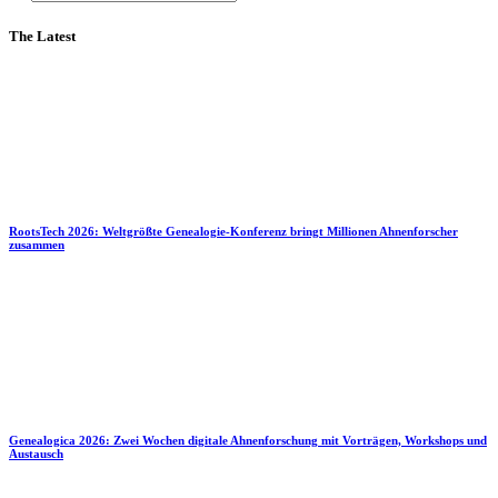
The Latest
RootsTech 2026: Weltgrößte Genealogie-Konferenz bringt Millionen Ahnenforscher
zusammen
Genealogica 2026: Zwei Wochen digitale Ahnenforschung mit Vorträgen, Workshops und
Austausch