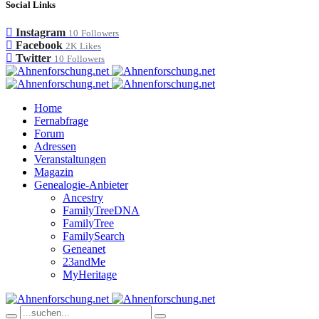
Social Links
Instagram
10
Followers
Facebook
2K
Likes
Twitter
10
Followers
Home
Fernabfrage
Forum
Adressen
Veranstaltungen
Magazin
Genealogie-Anbieter
Ancestry
FamilyTreeDNA
FamilyTree
FamilySearch
Geneanet
23andMe
MyHeritage