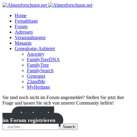
Home
Fernabfrage
Forum
Adressen
Veranstaltungen
Magazin
Genealogie-Anbieter
Ancestry
FamilyTreeDNA
FamilyTree
FamilySearch
Geneanet
23andMe
MyHeritage
Sie sind noch nicht im Forum angemeldet? Stellen Sie jetzt ihre
Frage und lassen Sie sich von unserer Community helfen!
Jetzt kostenlos
im Forum registrieren
Search