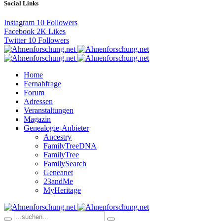
Social Links
Instagram
10
Followers
Facebook
2K
Likes
Twitter
10
Followers
Home
Fernabfrage
Forum
Adressen
Veranstaltungen
Magazin
Genealogie-Anbieter
Ancestry
FamilyTreeDNA
FamilyTree
FamilySearch
Geneanet
23andMe
MyHeritage