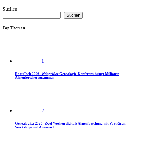
Suchen
Suchen
Top Themen
1
RootsTech 2026: Weltgrößte Genealogie-Konferenz bringt Millionen
Ahnenforscher zusammen
2
Genealogica 2026: Zwei Wochen digitale Ahnenforschung mit Vorträgen,
Workshops und Austausch