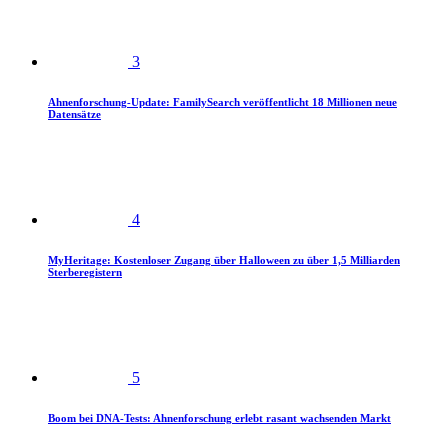
3
Ahnenforschung-Update: FamilySearch veröffentlicht 18 Millionen neue
Datensätze
4
MyHeritage: Kostenloser Zugang über Halloween zu über 1,5 Milliarden
Sterberegistern
5
Boom bei DNA-Tests: Ahnenforschung erlebt rasant wachsenden Markt