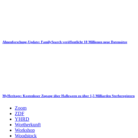
Ahnenforschung-Update: FamilySearch veröffentlicht 18 Millionen neue Datensätze
MyHeritage: Kostenloser Zugang über Halloween zu über 1,5 Milliarden Sterberegistern
Zoom
ZDF
YHRD
Wortherkunft
Workshop
Woodstock