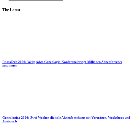
The Latest
RootsTech 2026: Weltgrößte Genealogie-Konferenz bringt Millionen Ahnenforscher
zusammen
Genealogica 2026: Zwei Wochen digitale Ahnenforschung mit Vorträgen, Workshops und
Austausch