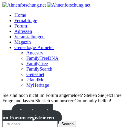
Home
Fernabfrage
Forum
Adressen
Veranstaltungen
Magazin
Genealogie-Anbieter
Ancestry
FamilyTreeDNA
FamilyTree
FamilySearch
Geneanet
23andMe
MyHeritage
Sie sind noch nicht im Forum angemeldet? Stellen Sie jetzt ihre
Frage und lassen Sie sich von unserer Community helfen!
Jetzt kostenlos
im Forum registrieren
Search