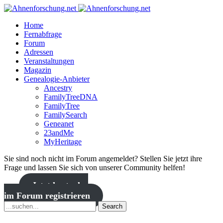
Home
Fernabfrage
Forum
Adressen
Veranstaltungen
Magazin
Genealogie-Anbieter
Ancestry
FamilyTreeDNA
FamilyTree
FamilySearch
Geneanet
23andMe
MyHeritage
Sie sind noch nicht im Forum angemeldet? Stellen Sie jetzt ihre
Frage und lassen Sie sich von unserer Community helfen!
Jetzt kostenlos
im Forum registrieren
Search