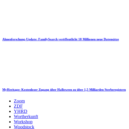
Ahnenforschung-Update: FamilySearch veröffentlicht 18 Millionen neue Datensätze
MyHeritage: Kostenloser Zugang über Halloween zu über 1,5 Milliarden Sterberegistern
Zoom
ZDF
YHRD
Wortherkunft
Workshop
Woodstock