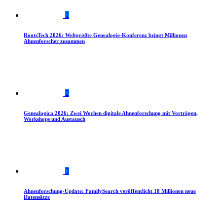
1
RootsTech 2026: Weltgrößte Genealogie-Konferenz bringt Millionen
Ahnenforscher zusammen
2
Genealogica 2026: Zwei Wochen digitale Ahnenforschung mit Vorträgen,
Workshops und Austausch
3
Ahnenforschung-Update: FamilySearch veröffentlicht 18 Millionen neue
Datensätze