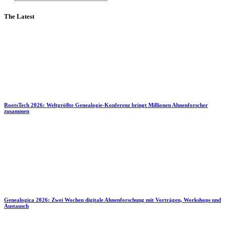
The Latest
RootsTech 2026: Weltgrößte Genealogie-Konferenz bringt Millionen Ahnenforscher
zusammen
Genealogica 2026: Zwei Wochen digitale Ahnenforschung mit Vorträgen, Workshops und
Austausch