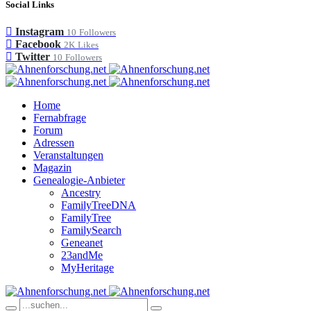
Social Links
Instagram
10
Followers
Facebook
2K
Likes
Twitter
10
Followers
Home
Fernabfrage
Forum
Adressen
Veranstaltungen
Magazin
Genealogie-Anbieter
Ancestry
FamilyTreeDNA
FamilyTree
FamilySearch
Geneanet
23andMe
MyHeritage