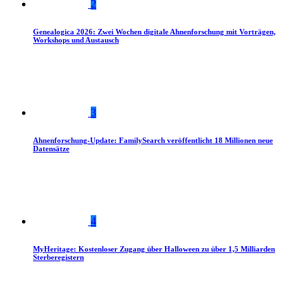
2
Genealogica 2026: Zwei Wochen digitale Ahnenforschung mit Vorträgen,
Workshops und Austausch
3
Ahnenforschung-Update: FamilySearch veröffentlicht 18 Millionen neue
Datensätze
4
MyHeritage: Kostenloser Zugang über Halloween zu über 1,5 Milliarden
Sterberegistern