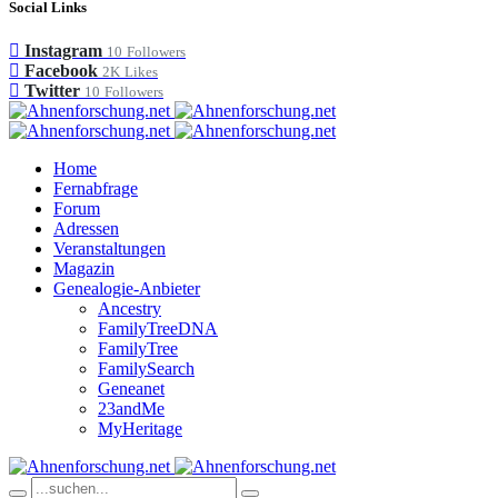
Social Links
Instagram
10
Followers
Facebook
2K
Likes
Twitter
10
Followers
Home
Fernabfrage
Forum
Adressen
Veranstaltungen
Magazin
Genealogie-Anbieter
Ancestry
FamilyTreeDNA
FamilyTree
FamilySearch
Geneanet
23andMe
MyHeritage