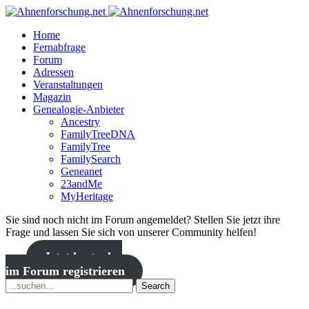
Home
Fernabfrage
Forum
Adressen
Veranstaltungen
Magazin
Genealogie-Anbieter
Ancestry
FamilyTreeDNA
FamilyTree
FamilySearch
Geneanet
23andMe
MyHeritage
Sie sind noch nicht im Forum angemeldet? Stellen Sie jetzt ihre
Frage und lassen Sie sich von unserer Community helfen!
Jetzt kostenlos
im Forum registrieren
Search