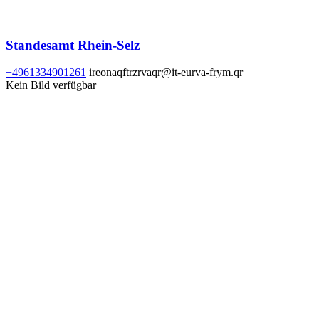
Standesamt Rhein-Selz
+4961334901261
ireonaqftrzrvaqr@it-eurva-frym.qr
Kein Bild verfügbar