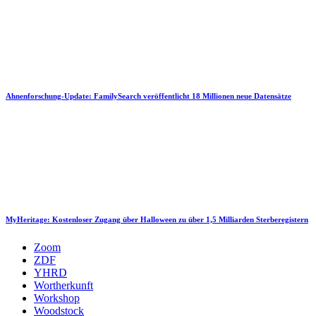
Ahnenforschung-Update: FamilySearch veröffentlicht 18 Millionen neue Datensätze
MyHeritage: Kostenloser Zugang über Halloween zu über 1,5 Milliarden Sterberegistern
Zoom
ZDF
YHRD
Wortherkunft
Workshop
Woodstock