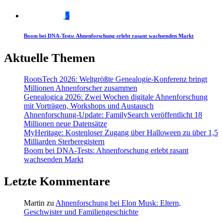
5
Boom bei DNA-Tests: Ahnenforschung erlebt rasant wachsenden Markt
Aktuelle Themen
RootsTech 2026: Weltgrößte Genealogie-Konferenz bringt
Millionen Ahnenforscher zusammen
Genealogica 2026: Zwei Wochen digitale Ahnenforschung
mit Vorträgen, Workshops und Austausch
Ahnenforschung-Update: FamilySearch veröffentlicht 18
Millionen neue Datensätze
MyHeritage: Kostenloser Zugang über Halloween zu über 1,5
Milliarden Sterberegistern
Boom bei DNA-Tests: Ahnenforschung erlebt rasant
wachsenden Markt
Letzte Kommentare
Martin
zu
Ahnenforschung bei Elon Musk: Eltern,
Geschwister und Familiengeschichte