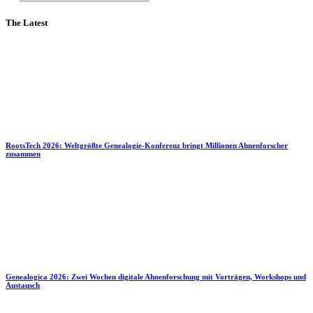
The Latest
RootsTech 2026: Weltgrößte Genealogie-Konferenz bringt Millionen Ahnenforscher
zusammen
Genealogica 2026: Zwei Wochen digitale Ahnenforschung mit Vorträgen, Workshops und
Austausch